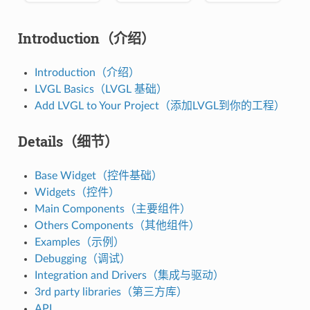
Introduction（介绍）
Introduction（介绍）
LVGL Basics（LVGL 基础）
Add LVGL to Your Project（添加LVGL到你的工程）
Details（细节）
Base Widget（控件基础）
Widgets（控件）
Main Components（主要组件）
Others Components（其他组件）
Examples（示例）
Debugging（调试）
Integration and Drivers（集成与驱动）
3rd party libraries（第三方库）
API