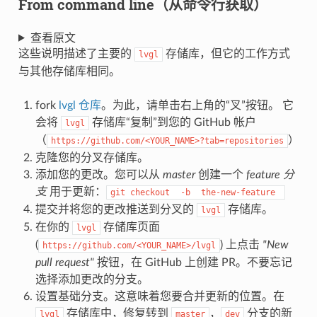
From command line（从命令行获取）
查看原文
这些说明描述了主要的
存储库，但它的工作方式
lvgl
与其他存储库相同。
fork
lvgl 仓库
。为此，请单击右上角的“叉”按钮。 它
会将
存储库“复制”到您的 GitHub 帐户
lvgl
（
）
https://github.com/<YOUR_NAME>?tab=repositories
克隆您的分叉存储库。
添加您的更改。您可以从
master
创建一个
feature 分
支
用于更新：
git
checkout
-b
the-new-feature
提交并将您的更改推送到分叉的
存储库。
lvgl
在你的
存储库页面
lvgl
(
) 上点击
"New
https://github.com/<YOUR_NAME>/lvgl
pull request"
按钮，在 GitHub 上创建 PR。不要忘记
选择添加更改的分支。
设置基础分支。这意味着您要合并更新的位置。在
存储库中，修复转到
，
分支的新
lvgl
master
dev