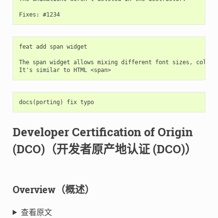
feat add span widget

The span widget allows mixing different font sizes, colors 
docs
(
porting
)
fix
typo
Developer Certification of Origin
(DCO)（开发者原产地认证 (DCO)）
Overview（概述）
查看原文