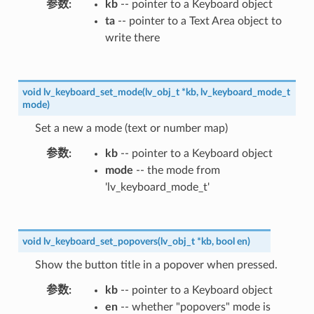
参数
kb
-- pointer to a Keyboard object
ta
-- pointer to a Text Area object to
write there
void
lv_keyboard_set_mode
(
lv_obj_t
*
kb
,
lv_keyboard_mode_t
mode
)
Set a new a mode (text or number map)
参数
kb
-- pointer to a Keyboard object
mode
-- the mode from
'lv_keyboard_mode_t'
void
lv_keyboard_set_popovers
(
lv_obj_t
*
kb
,
bool
en
)
Show the button title in a popover when pressed.
参数
kb
-- pointer to a Keyboard object
en
-- whether "popovers" mode is