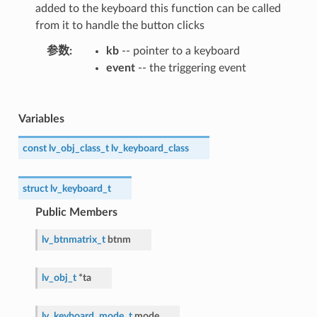
added to the keyboard this function can be called
from it to handle the button clicks
参数
kb
-- pointer to a keyboard
event
-- the triggering event
Variables
const
lv_obj_class_t
lv_keyboard_class
struct
lv_keyboard_t
Public Members
lv_btnmatrix_t
btnm
lv_obj_t
*
ta
lv_keyboard_mode_t
mode