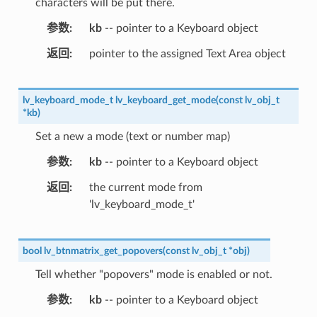
characters will be put there.
参数
kb
-- pointer to a Keyboard object
返回
pointer to the assigned Text Area object
lv_keyboard_mode_t
lv_keyboard_get_mode
(
const
lv_obj_t
*
kb
)
Set a new a mode (text or number map)
参数
kb
-- pointer to a Keyboard object
返回
the current mode from
'lv_keyboard_mode_t'
bool
lv_btnmatrix_get_popovers
(
const
lv_obj_t
*
obj
)
Tell whether "popovers" mode is enabled or not.
参数
kb
-- pointer to a Keyboard object