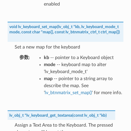
enabled
void
lv_keyboard_set_map
(
lv_obj_t
*
kb
,
lv_keyboard_mode_t
mode
,
const
char
*
map
[
]
,
const
lv_btnmatrix_ctrl_t
ctrl_map
[
]
)
Set a new map for the keyboard
参数
kb
-- pointer to a Keyboard object
mode
-- keyboard map to alter
'lv_keyboard_mode_t'
map
-- pointer to a string array to
describe the map. See
'
lv_btnmatrix_set_map()
' for more info.
lv_obj_t
*
lv_keyboard_get_textarea
(
const
lv_obj_t
*
kb
)
Assign a Text Area to the Keyboard. The pressed