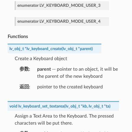
enumerator
LV_KEYBOARD_MODE_USER_3
enumerator
LV_KEYBOARD_MODE_USER_4
Functions
lv_obj_t
*
lv_keyboard_create
(
lv_obj_t
*
parent
)
Create a Keyboard object
参数
parent
-- pointer to an object, it will be
the parent of the new keyboard
返回
pointer to the created keyboard
void
lv_keyboard_set_textarea
(
lv_obj_t
*
kb
,
lv_obj_t
*
ta
)
Assign a Text Area to the Keyboard. The pressed
characters will be put there.