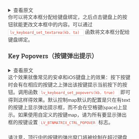
查看原文
你可以将文本框分配给键盘绑定，之后点击键盘上的按
钮就能更改文本框中的内容。可以通过
函数将文本框分配给
lv_keyboard_set_textarea(kb,
ta)
键盘绑定。
Key Popovers（按键弹出提示）
查看原文
这个效果就像常见的安卓和iOS键盘上的效果：按下按键
时会有在相应的按键之上弹出该按键提示当前按下的按
钮。调用函数
即可
lv_keyboard_set_popovers(kb,
true)
得到这样得效果。默认控制map默认的配置是只在有text
的按键上显示弹出提示框，而不会在空格键(space)上显
示。如果使用自定义的按键map，请为所有要显示弹出
框的按键设置
标志。
LV_BTNMATRIX_CTRL_POPOVER
请注意，顶行中的按键的弹出窗口将被绘制在超过键盘