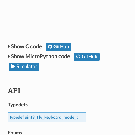
C code
GitHub
MicroPython code
GitHub
Simulator
API
Typedefs
typedef
uint8_t
lv_keyboard_mode_t
Enums