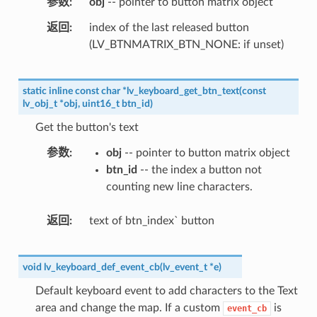
参数
obj
-- pointer to button matrix object
返回
index of the last released button
(LV_BTNMATRIX_BTN_NONE: if unset)
static
inline
const
char
*
lv_keyboard_get_btn_text
(
const
lv_obj_t
*
obj
,
uint16_t
btn_id
)
Get the button's text
参数
obj
-- pointer to button matrix object
btn_id
-- the index a button not
counting new line characters.
返回
text of btn_index` button
void
lv_keyboard_def_event_cb
(
lv_event_t
*
e
)
Default keyboard event to add characters to the Text
area and change the map. If a custom
is
event_cb