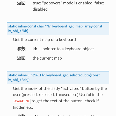
返回
true: "popovers" mode is enabled; false:
disabled
static
inline
const
char
*
*
lv_keyboard_get_map_array
(
const
lv_obj_t
*
kb
)
Get the current map of a keyboard
参数
kb
-- pointer to a keyboard object
返回
the current map
static
inline
uint16_t
lv_keyboard_get_selected_btn
(
const
lv_obj_t
*
obj
)
Get the index of the lastly "activated" button by the
user (pressed, released, focused etc) Useful in the
to get the text of the button, check if
event_cb
hidden etc.