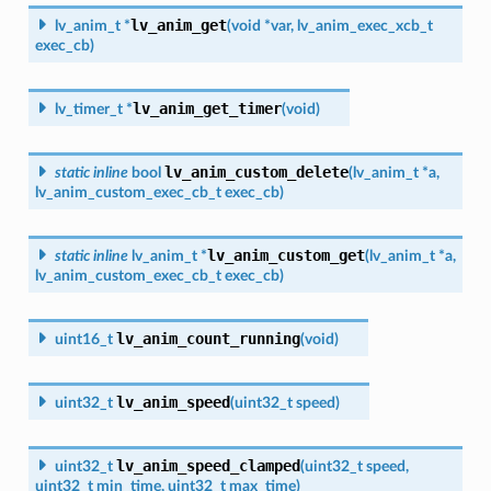
lv_anim_get
lv_anim_t
*
(
void
*
var
,
lv_anim_exec_xcb_t
exec_cb
)
lv_anim_get_timer
lv_timer_t
*
(
void
)
lv_anim_custom_delete
static
inline
bool
(
lv_anim_t
*
a
,
lv_anim_custom_exec_cb_t
exec_cb
)
lv_anim_custom_get
static
inline
lv_anim_t
*
(
lv_anim_t
*
a
,
lv_anim_custom_exec_cb_t
exec_cb
)
lv_anim_count_running
uint16_t
(
void
)
lv_anim_speed
uint32_t
(
uint32_t
speed
)
lv_anim_speed_clamped
uint32_t
(
uint32_t
speed
,
uint32_t
min_time
,
uint32_t
max_time
)