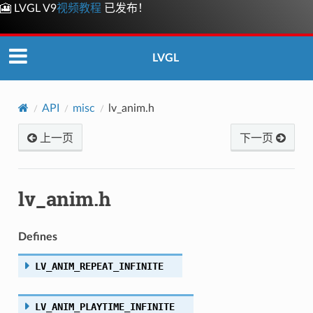
🎦 LVGL V9
视频教程
已发布！
LVGL
API
misc
lv_anim.h
上一页
下一页
lv_anim.h
Defines
LV_ANIM_REPEAT_INFINITE
LV_ANIM_PLAYTIME_INFINITE