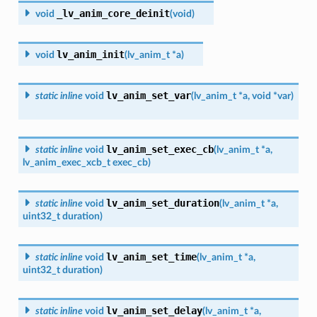
_lv_anim_core_deinit
void
(
void
)
lv_anim_init
void
(
lv_anim_t
*
a
)
lv_anim_set_var
static
inline
void
(
lv_anim_t
*
a
,
void
*
var
)
lv_anim_set_exec_cb
static
inline
void
(
lv_anim_t
*
a
,
lv_anim_exec_xcb_t
exec_cb
)
lv_anim_set_duration
static
inline
void
(
lv_anim_t
*
a
,
uint32_t
duration
)
lv_anim_set_time
static
inline
void
(
lv_anim_t
*
a
,
uint32_t
duration
)
lv_anim_set_delay
static
inline
void
(
lv_anim_t
*
a
,