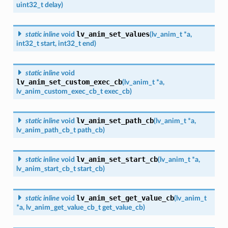
uint32_t
delay
)
lv_anim_set_values
static
inline
void
(
lv_anim_t
*
a
,
int32_t
start
,
int32_t
end
)
static
inline
void
lv_anim_set_custom_exec_cb
(
lv_anim_t
*
a
,
lv_anim_custom_exec_cb_t
exec_cb
)
lv_anim_set_path_cb
static
inline
void
(
lv_anim_t
*
a
,
lv_anim_path_cb_t
path_cb
)
lv_anim_set_start_cb
static
inline
void
(
lv_anim_t
*
a
,
lv_anim_start_cb_t
start_cb
)
lv_anim_set_get_value_cb
static
inline
void
(
lv_anim_t
*
a
,
lv_anim_get_value_cb_t
get_value_cb
)