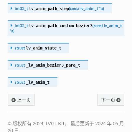
lv_anim_path_step
int32_t
(
const
lv_anim_t
*
a
)
lv_anim_path_custom_bezier3
int32_t
(
const
lv_anim_t
*
a
)
lv_anim_state_t
struct
_lv_anim_bezier3_para_t
struct
_lv_anim_t
struct
上一页
下一页
© 版权所有 2024, LVGL Kft。
最后更新于 2024 年 05 月
20 日.