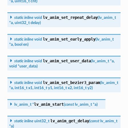
*
a
,
uint16_t
cnt
)
lv_anim_set_repeat_delay
static
inline
void
(
lv_anim_t
*
a
,
uint32_t
delay
)
lv_anim_set_early_apply
static
inline
void
(
lv_anim_t
*
a
,
bool
en
)
lv_anim_set_user_data
static
inline
void
(
lv_anim_t
*
a
,
void
*
user_data
)
lv_anim_set_bezier3_param
static
inline
void
(
lv_anim_t
*
a
,
int16_t
x1
,
int16_t
y1
,
int16_t
x2
,
int16_t
y2
)
lv_anim_start
lv_anim_t
*
(
const
lv_anim_t
*
a
)
lv_anim_get_delay
static
inline
uint32_t
(
const
lv_anim_t
*
a
)