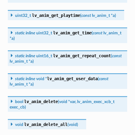
lv_anim_get_playtime
uint32_t
(
const
lv_anim_t
*
a
)
lv_anim_get_time
static
inline
uint32_t
(
const
lv_anim_t
*
a
)
lv_anim_get_repeat_count
static
inline
uint16_t
(
const
lv_anim_t
*
a
)
lv_anim_get_user_data
static
inline
void
*
(
const
lv_anim_t
*
a
)
lv_anim_delete
bool
(
void
*
var
,
lv_anim_exec_xcb_t
exec_cb
)
lv_anim_delete_all
void
(
void
)