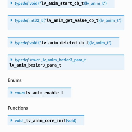
lv_anim_start_cb_t
typedef
void
(
*
)
(
lv_anim_t
*
)
lv_anim_get_value_cb_t
typedef
int32_t
(
*
)
(
lv_anim_t
*
)
lv_anim_deleted_cb_t
typedef
void
(
*
)
(
lv_anim_t
*
)
typedef
struct
_lv_anim_bezier3_para_t
lv_anim_bezier3_para_t
Enums
lv_anim_enable_t
enum
Functions
_lv_anim_core_init
void
(
void
)