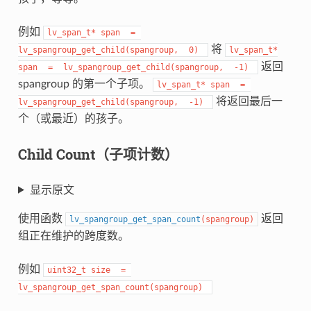
例如
lv_span_t*
span
=
将
lv_spangroup_get_child(spangroup,
0)
lv_span_t*
返回
span
=
lv_spangroup_get_child(spangroup,
-1)
spangroup 的第一个子项。
lv_span_t*
span
=
将返回最后一
lv_spangroup_get_child(spangroup,
-1)
个（或最近）的孩子。
Child Count（子项计数）
显示原文
使用函数
返回
lv_spangroup_get_span_count
(
spangroup
)
组正在维护的跨度数。
例如
uint32_t
size
=
lv_spangroup_get_span_count(spangroup)