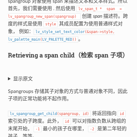
spangroup 对象使用 span 来描述文本和文本样式。所以
首先，我们需要使用 . 然后使用
lv_span_t
*
span
=
创建
span
描述符。跨
lv_spangroup_new_span(spangroup)
度的样式是使用
其成员配置为使用普通样式对
style
象， 例如：
lv_style_set_text_color
(
&
span
->
style
,
。
lv_palette_main
(
LV_PALETTE_RED
)
)
Retrieving a span child（检索 span 子项）
显示原文
Spangroups 存储其子对象的方式与普通对象不同，因此
子项的正常功能将不起作用。
将返回指向
lv_spangroup_get_child
(
spangroup
,
id
)
id
索引处的子跨度。此外，
可以对指数负数从跨组的
id
末尾开始，
最小的孩子在哪里，
是第二年轻的
-1
-2
孩子，等等。