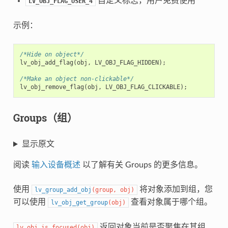
自定义标志，用户免费使用
LV_OBJ_FLAG_USER_4
示例：
/*Hide on object*/
lv_obj_add_flag
(
obj
,
LV_OBJ_FLAG_HIDDEN
);
/*Make an object non-clickable*/
lv_obj_remove_flag
(
obj
,
LV_OBJ_FLAG_CLICKABLE
);
Groups（组）
显示原文
阅读
输入设备概述
以了解有关 Groups 的更多信息。
使用
将对象添加到组，您
lv_group_add_obj
(
group
,
obj
)
可以使用
查看对象属于哪个组。
lv_obj_get_group
(
obj
)
返回对象当前是否聚焦在其组
lv_obj_is_focused
(
obj
)