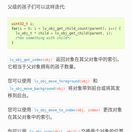
父级的孩子们可以这样迭代:
uint32_t
i
;
for
(
i
=
0
;
i
<
lv_obj_get_child_count
(
parent
);
i
++
)
{
lv_obj_t
*
child
=
lv_obj_get_child
(
parent
,
i
);
/*Do something with child*/
}
返回对象在其父对象中的索引。
lv_obj_get_index
(
obj
)
它相当于父对象拥有的孩子数量。
您可以使用
和
lv_obj_move_foreground
(
obj
)
将对象带到前台或将其发
lv_obj_move_background
(
obj
)
移到后台。
您可以使用
更改对象
lv_obj_move_to_index
(
obj
,
index
)
在其父对象中的索引。
你可以用
; 交换两个对象的位置
lv_obj_swap
(
obj1
,
obj2
)