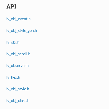
API
lv_obj_event.h
lv_obj_style_gen.h
lv_obj.h
lv_obj_scroll.h
lv_observer.h
lv_flex.h
lv_obj_style.h
lv_obj_class.h