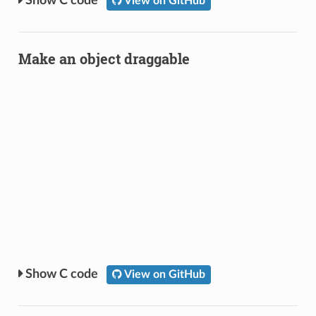
C code
View on GitHub
Make an object draggable
C code
View on GitHub