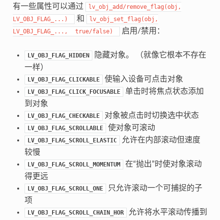
有一些属性可以通过
lv_obj_add/remove_flag(obj,
和
LV_OBJ_FLAG_...)
lv_obj_set_flag(obj,
启用/禁用：
LV_OBJ_FLAG_...,
true/false)
隐藏对象。 （就像它根本不存在
LV_OBJ_FLAG_HIDDEN
一样）
使输入设备可点击对象
LV_OBJ_FLAG_CLICKABLE
单击时将焦点状态添加
LV_OBJ_FLAG_CLICK_FOCUSABLE
到对象
对象被点击时切换选中状态
LV_OBJ_FLAG_CHECKABLE
使对象可滚动
LV_OBJ_FLAG_SCROLLABLE
允许在内部滚动但速度
LV_OBJ_FLAG_SCROLL_ELASTIC
较慢
在“抛出”时使对象滚动
LV_OBJ_FLAG_SCROLL_MOMENTUM
得更远
只允许滚动一个可捕捉的子
LV_OBJ_FLAG_SCROLL_ONE
项
允许将水平滚动传播到
LV_OBJ_FLAG_SCROLL_CHAIN_HOR