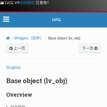
🎦 LVGL V9
视频教程
已发布！
LVGL
Widgets（控件）
Base object (lv_obj)
上一页
下一页
[English]
Base object (lv_obj)
Overview