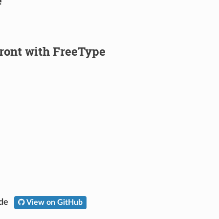
e
ront with FreeType
ode
View on GitHub