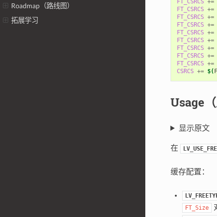
FT_CSRCS
+=
Roadmap（路线图）
FT_CSRCS
+=
FT_CSRCS
+=
拓展学习
FT_CSRCS
+=
FT_CSRCS
+=
FT_CSRCS
+=
FT_CSRCS
+=
FT_CSRCS
+=
FT_CSRCS
+=
CSRCS
+=
$(
Usage
显示原文
在
LV_USE_FRE
缓存配置：
LV_FREETY
FT_Size