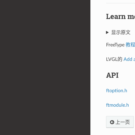
Learn
显示原文
FreeType
教
LVGL的
Add
API
ftoption.h
ftmodule.h
上一页