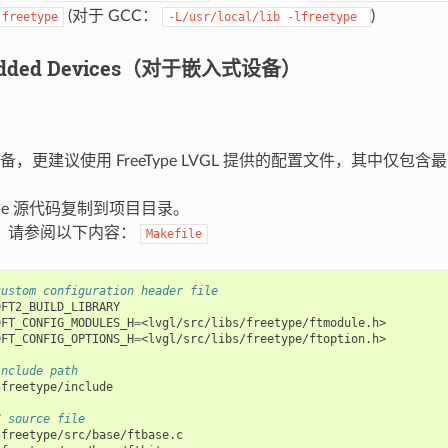
(对于 GCC：
)
freetype
-L/usr/local/lib
-lfreetype
edded Devices（对于嵌入式设备）
，更建议使用 FreeType LVGL 提供的配置文件，其中仅包
Type 源代码复制到项目目录。
，请参阅以下内容：
Makefile
custom configuration header file
DFT_CONFIG_MODULES_H
=
DFT_CONFIG_OPTIONS_H
=
<lvgl/src/libs/freetype/ftoption.h>

include path
Ifreetype/include

C source file