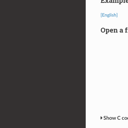
Exampl
[English]
Open a f
C c