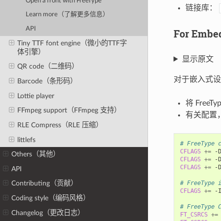
Open a front with FreeType
链接库：
Learn more（了解更多信息）
API
For Emb
Tiny TTF font engine（微小的TTF字
体引擎）
显示原文
QR code（二维码）
对于嵌入式设备
Barcode（条形码）
Lottie player
将 Free
FFmpeg support（FFmpeg 支持）
有关配置
RLE Compress（RLE 压缩）
littlefs
# FreeType 
CFLAGS
+=
Others（其他）
CFLAGS
+=
-
CFLAGS
+=
-
API
# FreeType 
Contributing（贡献）
CFLAGS
+=
-
Coding style（编码风格）
# FreeType 
Changelog（更改日志）
FT_CSRCS
+=