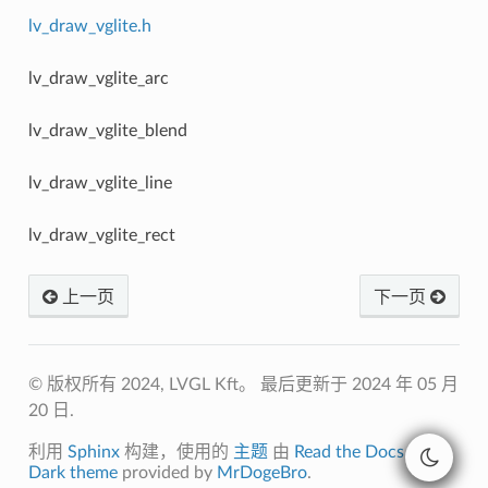
lv_draw_vglite.h
lv_draw_vglite_arc
lv_draw_vglite_blend
lv_draw_vglite_line
lv_draw_vglite_rect
上一页
下一页
© 版权所有 2024, LVGL Kft。
最后更新于 2024 年 05 月
20 日.
利用
Sphinx
构建，使用的
主题
由
Read the Docs
开发.
Dark theme
provided by
MrDogeBro
.