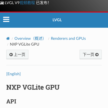
🎦 LVGL V9
视频教程
已发布！
LVGL
Overview（概述）
Renderers and GPUs
NXP VGLite GPU
上一页
下一页
[English]
NXP VGLite GPU
API