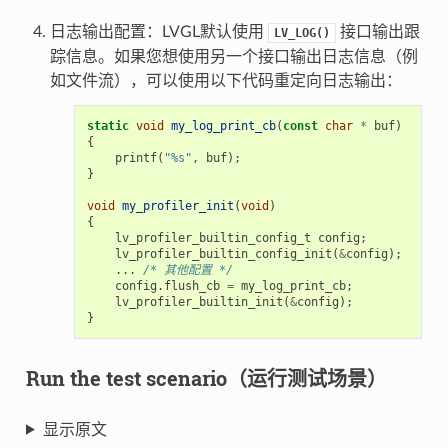
日志输出配置：LVGL默认使用
接口输出跟
LV_LOG()
踪信息。如果您想使用另一个接口输出日志信息（例
如文件流），可以使用以下代码重定向日志输出：
static
void
my_log_print_cb
(
const
char
*
buf
)
{
printf
(
"%s"
,
buf
);
}
void
my_profiler_init
(
void
)
{
lv_profiler_builtin_config_t
config
;
lv_profiler_builtin_config_init
(
&
config
);
...
/* 其他配置 */
config
.
flush_cb
=
my_log_print_cb
;
lv_profiler_builtin_init
(
&
config
);
}
Run the test scenario（运行测试场景）
显示原文