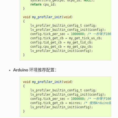
syscall
(
SYS_getcpu
,
&
cpu_id
,
NULL
);
return
cpu_id
;
}
void
my_profiler_init
(
void
)
{
lv_profiler_builtin_config_t
config
;
lv_profiler_builtin_config_init
(
&
config
);
config
.
tick_per_sec
=
1000000
;
/* 一秒等于100000
config
.
tick_get_cb
=
my_get_tick_us_cb
;
config
.
tid_get_cb
=
my_get_tid_cb
;
config
.
cpu_get_cb
=
my_get_cpu_cb
;
lv_profiler_builtin_init
(
&
config
);
}
Arduino
环境推荐配置：
void
my_profiler_init
(
void
)
{
lv_profiler_builtin_config_t
config
;
lv_profiler_builtin_config_init
(
&
config
);
config
.
tick_per_sec
=
1000000
;
/* 一秒等于100000
config
.
tick_get_cb
=
micros
;
/* 使用Arduino提供
lv_profiler_builtin_init
(
&
config
);
}