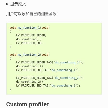
显示原文
用户可以添加自己的测量函数：
void
my_function_1
(
void
)
{
LV_PROFILER_BEGIN
;
do_something
();
LV_PROFILER_END
;
}
void
my_function_2
(
void
)
{
LV_PROFILER_BEGIN_TAG
(
"do_something_1"
);
do_something_1
();
LV_PROFILER_END_TAG
(
"do_something_1"
);
LV_PROFILER_BEGIN_TAG
(
"do_something_2"
);
do_something_2
();
LV_PROFILER_END_TAG
(
"do_something_2"
);
}
Custom profiler