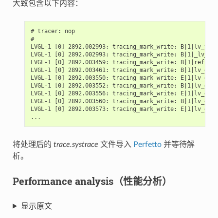
大致包含以下内容：
# tracer: nop

#

LVGL-1 [0] 2892.002993: tracing_mark_write: B|1|lv_time
LVGL-1 [0] 2892.002993: tracing_mark_write: B|1|_lv_dis
LVGL-1 [0] 2892.003459: tracing_mark_write: B|1|refr_in
LVGL-1 [0] 2892.003461: tracing_mark_write: B|1|lv_draw
LVGL-1 [0] 2892.003550: tracing_mark_write: E|1|lv_draw
LVGL-1 [0] 2892.003552: tracing_mark_write: B|1|lv_draw
LVGL-1 [0] 2892.003556: tracing_mark_write: E|1|lv_draw
LVGL-1 [0] 2892.003560: tracing_mark_write: B|1|lv_draw
LVGL-1 [0] 2892.003573: tracing_mark_write: E|1|lv_draw
将处理后的
trace.systrace
文件导入
Perfetto
并等待解
析。
Performance analysis（性能分析）
显示原文