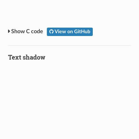
C code
View on GitHub
Text shadow