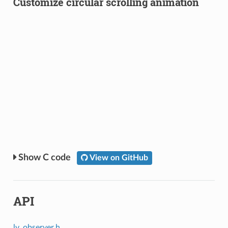
Customize circular scrolling animation
C code
View on GitHub
API
lv_observer.h