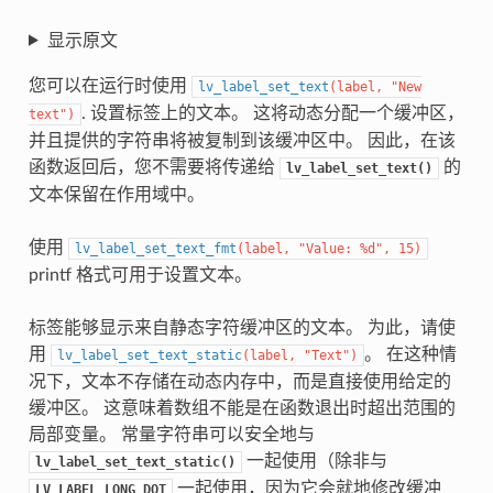
显示原文
您可以在运行时使用
lv_label_set_text
(
label
,
"New
. 设置标签上的文本。 这将动态分配一个缓冲区，
text"
)
并且提供的字符串将被复制到该缓冲区中。 因此，在该
函数返回后，您不需要将传递给
的
lv_label_set_text()
文本保留在作用域中。
使用
lv_label_set_text_fmt
(
label
,
"Value: %d"
,
15
)
printf 格式可用于设置文本。
标签能够显示来自静态字符缓冲区的文本。 为此，请使
用
。 在这种情
lv_label_set_text_static
(
label
,
"Text"
)
况下，文本不存储在动态内存中，而是直接使用给定的
缓冲区。 这意味着数组不能是在函数退出时超出范围的
局部变量。 常量字符串可以安全地与
一起使用（除非与
lv_label_set_text_static()
一起使用，因为它会就地修改缓冲
LV_LABEL_LONG_DOT