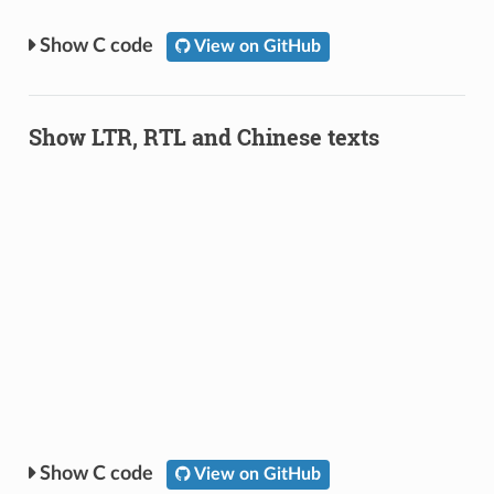
C code
View on GitHub
Show LTR, RTL and Chinese texts
C code
View on GitHub