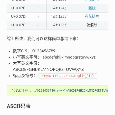
U+0 07C
|
`
&# 124 ;`
竖线
U+0 07D
}
`
&# 125 ;`
右花括号
U+0 07E
~
`
&# 126 ;`
波浪纹
综上所述，我们可以这样简单总结下来：
数字0-9： 0123456789
小写英文字母： abcdefghijklmnopqrstuvwxyz
大写英文字母：
ABCDEFGHIJKLMNOPQRSTUVWXYZ
标点及符号：
!"#$%&'()*+,-./:;<=>?@[]^_`{|}~
!
"#
$
%&'()*+,-./0123456789:;<=>?@ABCDEFGHIJKLMNOPQRSTUVWXYZ
ASCII码表