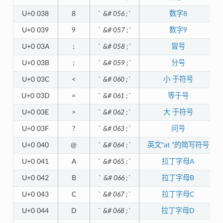
U+0 038
8
`
&# 056 ;`
数字8
U+0 039
9
`
&# 057 ;`
数字9
U+0 03A
:
`
&# 058 ;`
冒号
U+0 03B
;
`
&# 059 ;`
分号
U+0 03C
<
`
&# 060 ;`
小 于符号
U+0 03D
=
`
&# 061 ;`
等于号
U+0 03E
>
`
&# 062 ;`
大 于符号
U+0 03F
?
`
&# 063 ;`
问号
U+0 040
@
`
&# 064 ;`
英文“at ”的简写符号
U+0 041
A
`
&# 065 ;`
拉丁字母A
U+0 042
B
`
&# 066 ;`
拉丁字母B
U+0 043
C
`
&# 067 ;`
拉丁字母C
U+0 044
D
`
&# 068 ;`
拉丁字母D