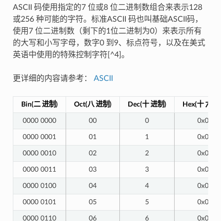
ASCII 码使用指定的7 位或8 位二进制数组合来表示128
或256 种可能的字符。标准ASCII 码也叫基础ASCII码，
使用7 位二进制数（剩下的1位二进制为0）来表示所有
的大写和小写字母，数字0 到9、标点符号，以及在美式
英语中使用的特殊控制字符[^4]。
更详细的内容请参考：
ASCII
Bin(二 进制)
Oct(八 进制)
Dec(十 进制)
Hex(十 六进
0000 0000
00
0
0x00
0000 0001
01
1
0x01
0000 0010
02
2
0x02
0000 0011
03
3
0x03
0000 0100
04
4
0x04
0000 0101
05
5
0x05
0000 0110
06
6
0x06