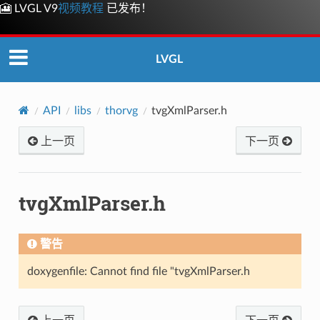
🎦 LVGL V9
视频教程
已发布！
LVGL
API
libs
thorvg
tvgXmlParser.h
上一页
下一页
tvgXmlParser.h
警告
doxygenfile: Cannot find file "tvgXmlParser.h