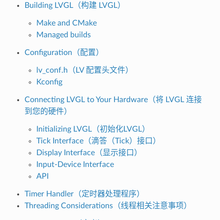
Building LVGL（构建 LVGL）
Make and CMake
Managed builds
Configuration（配置）
lv_conf.h（LV 配置头文件）
Kconfig
Connecting LVGL to Your Hardware（将 LVGL 连接
到您的硬件）
Initializing LVGL（初始化LVGL）
Tick Interface（滴答（Tick）接口）
Display Interface（显示接口）
Input-Device Interface
API
Timer Handler（定时器处理程序）
Threading Considerations（线程相关注意事项）