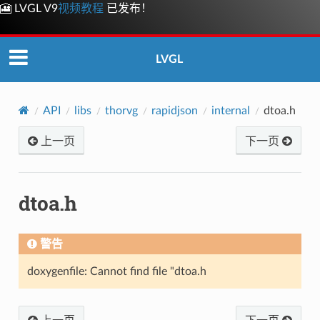
🎦 LVGL V9
视频教程
已发布！
LVGL
API
libs
thorvg
rapidjson
internal
dtoa.h
上一页
下一页
dtoa.h
警告
doxygenfile: Cannot find file "dtoa.h