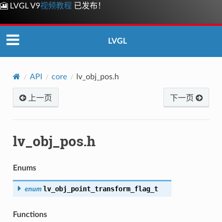
🎦 LVGL V9
视频教程
已发布！
LVGL
API
core
lv_obj_pos.h
上一页
下一页
lv_obj_pos.h
Enums
lv_obj_point_transform_flag_t
enum
Functions