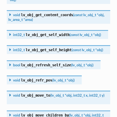
lv_obj_get_content_coords
void
(
const
lv_obj_t
*
obj
,
lv_area_t
*
area
)
lv_obj_get_self_width
int32_t
(
const
lv_obj_t
*
obj
)
lv_obj_get_self_height
int32_t
(
const
lv_obj_t
*
obj
)
lv_obj_refresh_self_size
bool
(
lv_obj_t
*
obj
)
lv_obj_refr_pos
void
(
lv_obj_t
*
obj
)
lv_obj_move_to
void
(
lv_obj_t
*
obj
,
int32_t
x
,
int32_t
y
)
lv_obj_move_children_by
void
(
lv_obj_t
*
obj
,
int32_t