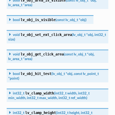
lv_obj_area_is_visible
bool
(
const
lv_obj_t
*
obj
,
lv_area_t
*
area
)
lv_obj_is_visible
bool
(
const
lv_obj_t
*
obj
)
lv_obj_set_ext_click_area
void
(
lv_obj_t
*
obj
,
int32_t
size
)
lv_obj_get_click_area
void
(
const
lv_obj_t
*
obj
,
lv_area_t
*
area
)
lv_obj_hit_test
bool
(
lv_obj_t
*
obj
,
const
lv_point_t
*
point
)
lv_clamp_width
int32_t
(
int32_t
width
,
int32_t
min_width
,
int32_t
max_width
,
int32_t
ref_width
)
lv_clamp_height
int32_t
(
int32_t
height
,
int32_t