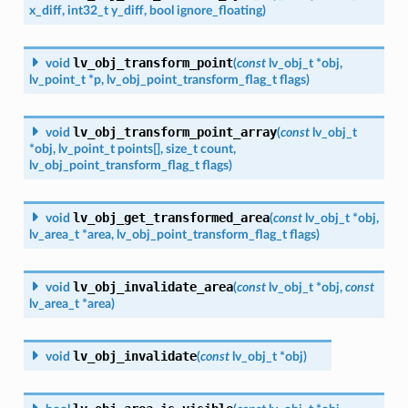
x_diff
,
int32_t
y_diff
,
bool
ignore_floating
)
lv_obj_transform_point
void
(
const
lv_obj_t
*
obj
,
lv_point_t
*
p
,
lv_obj_point_transform_flag_t
flags
)
lv_obj_transform_point_array
void
(
const
lv_obj_t
*
obj
,
lv_point_t
points
[
]
,
size_t
count
,
lv_obj_point_transform_flag_t
flags
)
lv_obj_get_transformed_area
void
(
const
lv_obj_t
*
obj
,
lv_area_t
*
area
,
lv_obj_point_transform_flag_t
flags
)
lv_obj_invalidate_area
void
(
const
lv_obj_t
*
obj
,
const
lv_area_t
*
area
)
lv_obj_invalidate
void
(
const
lv_obj_t
*
obj
)