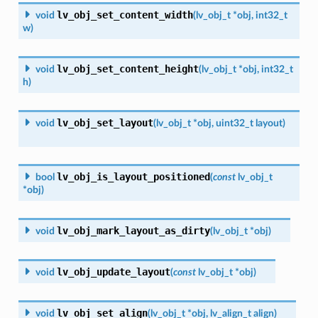
lv_obj_set_content_width
void
(
lv_obj_t
*
obj
,
int32_t
w
)
lv_obj_set_content_height
void
(
lv_obj_t
*
obj
,
int32_t
h
)
lv_obj_set_layout
void
(
lv_obj_t
*
obj
,
uint32_t
layout
)
lv_obj_is_layout_positioned
bool
(
const
lv_obj_t
*
obj
)
lv_obj_mark_layout_as_dirty
void
(
lv_obj_t
*
obj
)
lv_obj_update_layout
void
(
const
lv_obj_t
*
obj
)
lv_obj_set_align
void
(
lv_obj_t
*
obj
,
lv_align_t
align
)