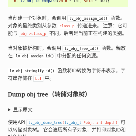
int
lv_obj_id_compare
(
void
*
id1
,
void
*
id2
);
当创建一个对象时，会调用
函数。
lv_obj_assign_id()
对象的最终类别从参数
传递进来。 注意：它可
class_p
能与
不同，后者是当前正在构建的类别。
obj
->
class_p
当对象被析构时，会调用
函数。释放
lv_obj_free_id()
在
中分配的任何资源。
lv_obj_assign_id()
函数将ID转换为字符串表示。字
lv_obj_stringify_id()
符串存储在
中。
buf
Dump obj tree（转储对象树）
显示原文
使用API
可
lv_obj_dump_tree
(
lv_obj_t
*
obj
,
int
depth
)
以转储对象树。 它会遍历所有子对象，并打印对象ID和