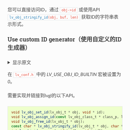
您可以直接访问ID，通过
或使用API
obj
->
id
获取ID的字符串表
lv_obj_stringify_id
(
obj
,
buf
,
len
)
示形式。
Use custom ID generator（使用自定义的ID
生成器）
显示原文
在
中的
LV_USE_OBJ_ID_BUILTIN
宏被设置为
lv_conf.h
0
。
需要实现并链接到lvgl的以下API。
void
lv_obj_set_id
(
lv_obj_t
*
obj
,
void
*
id
);
void
lv_obj_assign_id
(
const
lv_obj_class_t
*
class_p
,
lv_o
void
lv_obj_free_id
(
lv_obj_t
*
obj
);
const
char
*
lv_obj_stringify_id
(
lv_obj_t
*
obj
,
char
*
bu