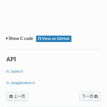
C code
View on GitHub
API
lv_types.h
lv_imagebutton.h
上一页
下一页