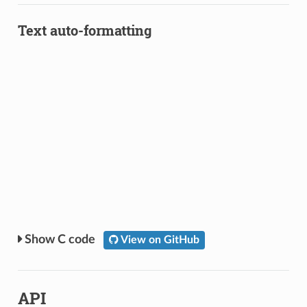
Text auto-formatting
C code
View on GitHub
API