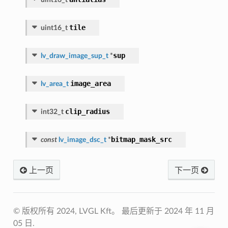
tile
uint16_t
sup
lv_draw_image_sup_t
*
image_area
lv_area_t
clip_radius
int32_t
bitmap_mask_src
const
lv_image_dsc_t
*
上一页
下一页
© 版权所有 2024, LVGL Kft。
最后更新于 2024 年 11 月
05 日.