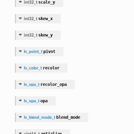
scale_y
int32_t
skew_x
int32_t
skew_y
int32_t
pivot
lv_point_t
recolor
lv_color_t
recolor_opa
lv_opa_t
opa
lv_opa_t
blend_mode
lv_blend_mode_t
antialias
uint16_t