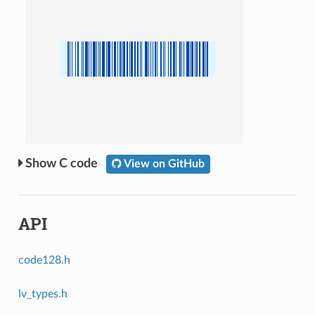
C code
View on GitHub
API
code128.h
lv_types.h