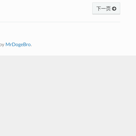
下一页
 by
MrDogeBro
.