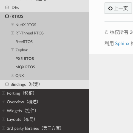
IDEs
上一页
(RT)OS
NuttX RTOS
© 版权所有 20
RT-Thread RTOS
FreeRTOS
利用
Sphinx
Zephyr
PX5 RTOS
MQX RTOS
QNX
Bindings（绑定）
Porting（移植）
Overview（概述）
Widgets（控件）
Layouts（布局）
3rd party libraries（第三方库）