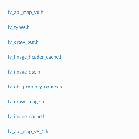
lv_api_map_v8.h
lv_types.h
lv_draw_buf.h
lv_image_header_cache.h
lv_image_dsc.h
lv_obj_property_names.h
lv_draw_image.h
lv_image_cache.h
lv_api_map_v9_1.h