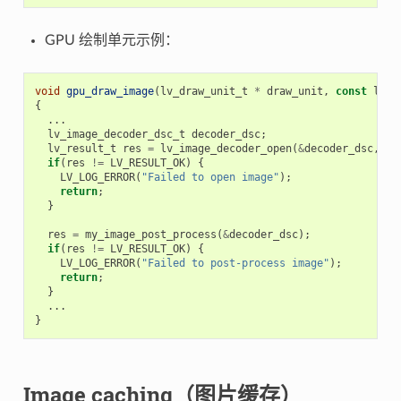
GPU 绘制单元示例：
void
gpu_draw_image
(
lv_draw_unit_t
*
draw_unit
,
const
lv_d
{
...
lv_image_decoder_dsc_t
decoder_dsc
;
lv_result_t
res
=
lv_image_decoder_open
(
&
decoder_dsc
,
dr
if
(
res
!=
LV_RESULT_OK
)
{
LV_LOG_ERROR
(
"Failed to open image"
);
return
;
}
res
=
my_image_post_process
(
&
decoder_dsc
);
if
(
res
!=
LV_RESULT_OK
)
{
LV_LOG_ERROR
(
"Failed to post-process image"
);
return
;
}
...
}
Image caching（图片缓存）