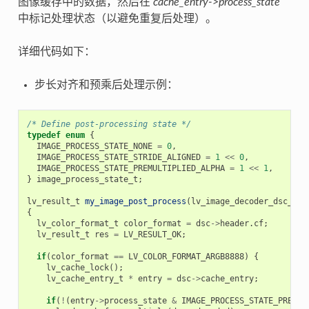
图像缓存中的数据，然后在
cache_entry->process_state
中标记处理状态（以避免重复后处理）。
详细代码如下：
步长对齐和预乘后处理示例：
/* Define post-processing state */
typedef
enum
{
IMAGE_PROCESS_STATE_NONE
=
0
,
IMAGE_PROCESS_STATE_STRIDE_ALIGNED
=
1
<<
0
,
IMAGE_PROCESS_STATE_PREMULTIPLIED_ALPHA
=
1
<<
1
,
}
image_process_state_t
;
lv_result_t
my_image_post_process
(
lv_image_decoder_dsc_t
*
{
lv_color_format_t
color_format
=
dsc
->
header
.
cf
;
lv_result_t
res
=
LV_RESULT_OK
;
if
(
color_format
==
LV_COLOR_FORMAT_ARGB8888
)
{
lv_cache_lock
();
lv_cache_entry_t
*
entry
=
dsc
->
cache_entry
;
if
(
!
(
entry
->
process_state
&
IMAGE_PROCESS_STATE_PREMUL