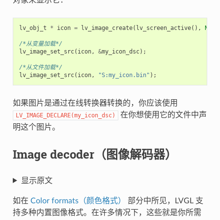
lv_obj_t
*
icon
=
lv_image_create
(
lv_screen_active
(),
NULL
/*从变量加载*/
lv_image_set_src
(
icon
,
&
my_icon_dsc
);
/*从文件加载*/
lv_image_set_src
(
icon
,
"S:my_icon.bin"
);
如果图片是通过在线转换器转换的，你应该使用
在你想使用它的文件中声
LV_IMAGE_DECLARE
(
my_icon_dsc
)
明这个图片。
Image decoder（图像解码器）
显示原文
如在
Color formats（颜色格式）
部分中所见，LVGL 支
持多种内置图像格式。在许多情况下，这些就是你所需