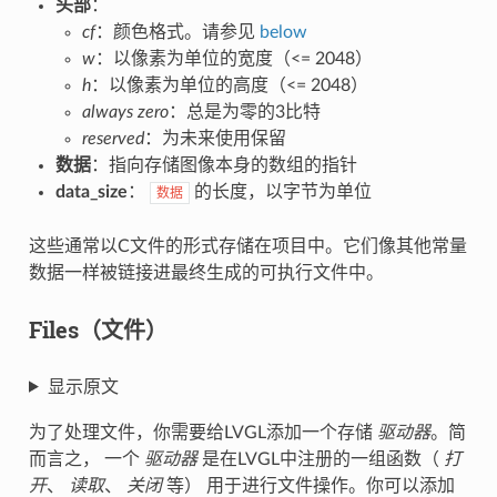
头部
：
cf
：颜色格式。请参见
below
w
：以像素为单位的宽度（<= 2048）
h
：以像素为单位的高度（<= 2048）
always zero
：总是为零的3比特
reserved
：为未来使用保留
数据
：指向存储图像本身的数组的指针
data_size
：
的长度，以字节为单位
数据
这些通常以C文件的形式存储在项目中。它们像其他常量
数据一样被链接进最终生成的可执行文件中。
Files（文件）
显示原文
为了处理文件，你需要给LVGL添加一个存储
驱动器
。简
而言之， 一个
驱动器
是在LVGL中注册的一组函数（
打
开
、
读取
、
关闭
等） 用于进行文件操作。你可以添加