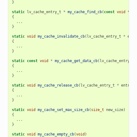
}
static
lv_cache_entry_t
*
my_cache_find_cb
(
const
void
*
sr
{
...
}
static
void
my_cache_invalidate_cb
(
lv_cache_entry_t
*
entr
{
...
}
static
const
void
*
my_cache_get_data_cb
(
lv_cache_entry_t
{
...
}
static
void
my_cache_release_cb
(
lv_cache_entry_t
*
entry
)
{
...
}
static
void
my_cache_set_max_size_cb
(
size_t
new_size
)
{
...
}
static
void
my_cache_empty_cb
(
void
)