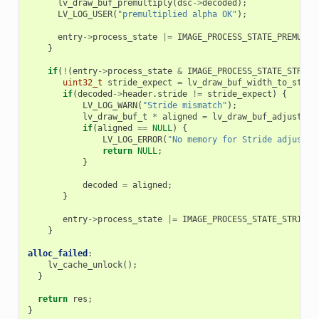
lv_draw_buf_premultiply
(
dsc
->
decoded
);
LV_LOG_USER
(
"premultiplied alpha OK"
);
entry
->
process_state
|=
IMAGE_PROCESS_STATE_PREMULTI
}
if
(
!
(
entry
->
process_state
&
IMAGE_PROCESS_STATE_STRIDE
uint32_t
stride_expect
=
lv_draw_buf_width_to_strid
if
(
decoded
->
header
.
stride
!=
stride_expect
)
{
LV_LOG_WARN
(
"Stride mismatch"
);
lv_draw_buf_t
*
aligned
=
lv_draw_buf_adjust_st
if
(
aligned
==
NULL
)
{
LV_LOG_ERROR
(
"No memory for Stride adjust."
return
NULL
;
}
decoded
=
aligned
;
}
entry
->
process_state
|=
IMAGE_PROCESS_STATE_STRIDE_
}
alloc_failed
:
lv_cache_unlock
();
}
return
res
;
}