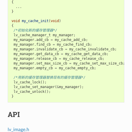
{
...
}
void
my_cache_init
(
void
)
{
/*初始化新的缓存管理器*/
lv_cache_manager_t
my_manager
;
my_manager
.
add_cb
=
my_cache_add_cb
;
my_manager
.
find_cb
=
my_cache_find_cb
;
my_manager
.
invalidate_cb
=
my_cache_invalidate_cb
;
my_manager
.
get_data_cb
=
my_cache_get_data_cb
;
my_manager
.
release_cb
=
my_cache_release_cb
;
my_manager
.
set_max_size_cb
=
my_cache_set_max_size_cb
;
my_manager
.
empty_cb
=
my_cache_empty_cb
;
/*用新的缓存管理器替换现有的缓存管理器*/
lv_cache_lock
();
lv_cache_set_manager
(
&
my_manager
);
lv_cache_unlock
();
}
API
lv_image.h