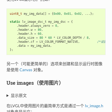
uint8_t
my_img_data
[]
=
{
0x00
,
0x01
,
0x02
,
...};
static
lv_image_dsc_t
my_img_dsc
=
{
.
header
.
always_zero
=
0
,
.
header
.
w
=
80
,
.
header
.
h
=
60
,
.
data_size
=
80
*
60
*
LV_COLOR_DEPTH
/
8
,
.
header
.
cf
=
LV_COLOR_FORMAT_NATIVE
,
/*设置颜
.
data
=
my_img_data
,
};
另一个（可能更简单的）选项来创建和显示运行时图像
是使用
Canvas
对象。
Use images（使用图片）
显示原文
在LVGL中使用图片的最简单方式是通过一个
lv_image.h
对象来显示它：