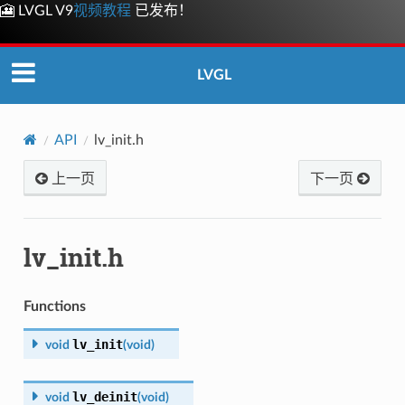
🎦 LVGL V9
视频教程
已发布！
LVGL
API
lv_init.h
上一页
下一页
lv_init.h
Functions
lv_init
void
(
void
)
lv_deinit
void
(
void
)