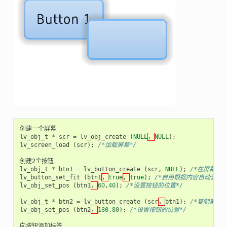
创建一个屏幕
lv_obj_t
*
scr
=
lv_obj_create
(
NULL
，
NULL
);
lv_screen_load
(
scr
);
/*加载屏幕*/
创建2个按钮
lv_obj_t
*
btn1
=
lv_button_create
(
scr
,
NULL
);
/*在屏幕上
lv_button_set_fit
(
btn1
，
true
，
true
);
/*启用根据内容自动设置大
lv_obj_set_pos
(
btn1
，
60
,
40
);
/*设置按钮的位置*/
lv_obj_t
*
btn2
=
lv_button_create
(
scr
，
btn1
);
/*复制第一个
lv_obj_set_pos
(
btn2
，
180
,
80
);
/*设置按钮的位置*/
向按钮添加标签