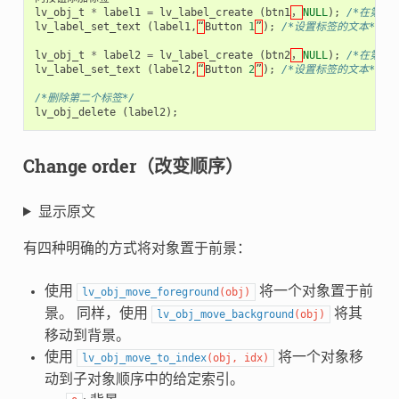
lv_obj_t
*
label1
=
lv_label_create
(
btn1
，
NULL
);
/*在第一
lv_label_set_text
(
label1
,
“
Button
1
”
);
/*设置标签的文本*/
lv_obj_t
*
label2
=
lv_label_create
(
btn2
，
NULL
);
/*在第二
lv_label_set_text
(
label2
,
“
Button
2
”
);
/*设置标签的文本*/
/*删除第二个标签*/
lv_obj_delete
(
label2
);
Change order（改变顺序）
显示原文
有四种明确的方式将对象置于前景：
使用
将一个对象置于前
lv_obj_move_foreground
(
obj
)
景。 同样，使用
将其
lv_obj_move_background
(
obj
)
移动到背景。
使用
将一个对象移
lv_obj_move_to_index
(
obj
,
idx
)
动到子对象顺序中的给定索引。