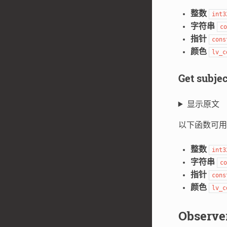
整数
int3
字符串
co
指针
cons
颜色
lv_c
Get sub
显示原文
以下函数可用
整数
int3
字符串
co
指针
cons
颜色
lv_c
Obser