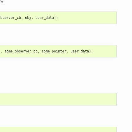
件。
observer_cb
,
obj
,
user_data
);
t
,
some_observer_cb
,
some_pointer
,
user_data
);