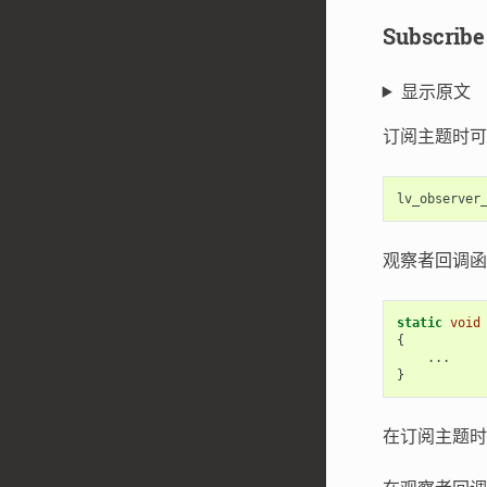
Subscri
显示原文
订阅主题时可
lv_observer
观察者回调函
static
void
{
...
}
在订阅主题时