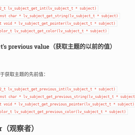
2_t lv_subject_get_int(lv_subject_t * subject)
nst char * lv_subject_get_string(lv_subject_t * subject)
t void * lv_subject_get_pointer(lv_subject_t * subject)
olor_t lv_subject_get_color(lv_subject_t * subject)
ject's previous value（获取主题的以前的值）
于获取主题的先前值：
2_t lv_subject_get_previous_int(lv_subject_t * subject)
nst char * lv_subject_get_previous_string(lv_subject_t * subject
t void * lv_subject_get_previous_pointer(lv_subject_t * subject)
olor_t lv_subject_get_previous_color(lv_subject_t * subject)
ver（观察者）