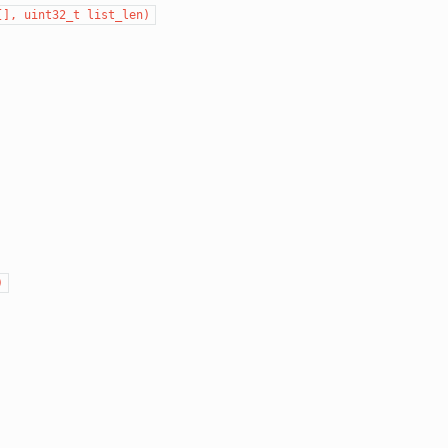
[], uint32_t list_len)
)