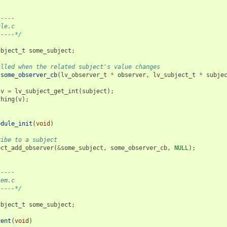
-----
ule.c
-----*/
ubject_t
some_subject
;
alled when the related subject's value changes
some_observer_cb
(
lv_observer_t
*
observer
,
lv_subject_t
*
subje
v
=
lv_subject_get_int
(
subject
);
thing
(
v
);
odule_init
(
void
)
ribe to a subject
ect_add_observer
(
&
some_subject
,
some_observer_cb
,
NULL
);
-----
tem.c
-----*/
ubject_t
some_subject
;
vent
(
void
)