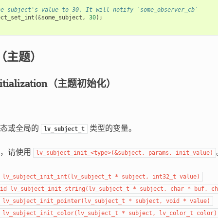
he subject's value to 30. It will notify `some_observer_cb`
ect_set_int
(
&
some_subject
,
30
);
ct（主题）
initialization（主题初始化）
静态或全局的
类型的变量。
lv_subject_t
题，请使用
lv_subject_init_
<
type
>
(
&
subject
,
params
,
init_value
)
 lv_subject_init_int(lv_subject_t * subject, int32_t value)
id lv_subject_init_string(lv_subject_t * subject, char * buf, ch
 lv_subject_init_pointer(lv_subject_t * subject, void * value)
 lv_subject_init_color(lv_subject_t * subject, lv_color_t color)