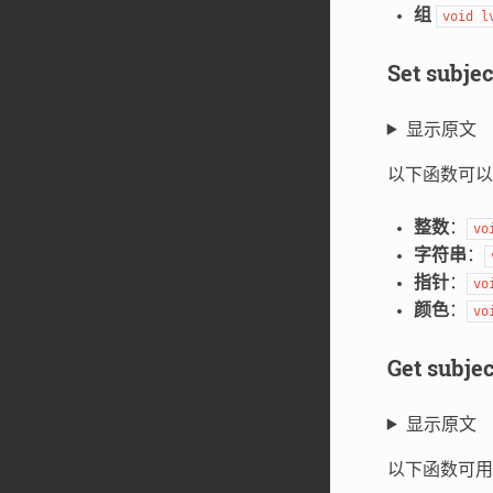
组
void l
Set sub
显示原文
以下函数可以
整数
：
vo
字符串
：
指针
：
vo
颜色
：
vo
Get sub
显示原文
以下函数可用