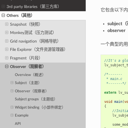
3rd party libraries（第三方库）
它包含以下内
Others（其他）
subjec
Snapshot（快照）
observ
Monkey测试（压力测试）
Grid navigation（网格导航）
一个典型的用
File Explorer（文件资源管理器）
Fragment（片段）
//It's a gl
lv_subject_
Observer（观察者）
/*-------
Overview（概述）
 * main.c
Subject（主题）
 *-------*/
Observer（观察者）
extern
lv_s
Subject groups（主题组）
void
main
(
v
{
Widget binding（小部件绑定）
//Initi
lv_subj
Example
API
some_mo