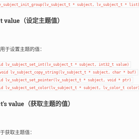
v_subject_init_group(lv_subject_t * subject, lv_subject_t * list
ject value（设定主题值）
用于设置主题的值：
id lv_subject_set_int(lv_subject_t * subject, int32_t value)
void lv_subject_copy_string(lv_subject_t * subject, char * buf)
id lv_subject_set_pointer(lv_subject_t * subject, void * ptr)
id lv_subject_set_color(lv_subject_t * subject, lv_color_t color
ject's value（获取主题的值）
于获取主题值：