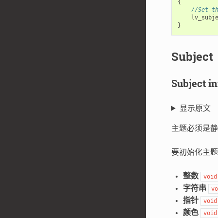
{
//Set t
lv_subj
}
Subje
Subject 
显示原文
主题必须是
要初始化主
整数
void
字符串
vo
指针
void
颜色
void