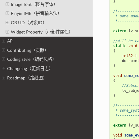
}
Image font（图片字体）
/*---------
Pinyin IME（拼音输入法）
 * some_mod
 *---------
OBJ ID（对象ID）
extern
lv_s
Widget Property（小部件属性）
//Will be c
API
static
void
Contributing（贡献）
{
int32_t
Coding style（编码风格）
do_some
}
Changelog（更新日志）
void
some_m
Roadmap（路线图）
{
//Subsc
lv_subj
}
/*---------
 * some_sys
 *---------
extern
lv_s
void
some_e