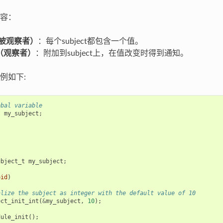
容：
t（被观察者）
：每个subject都包含一个值。
er（观察者）
：附加到subject上，在值改变时得到通知。
例如下:
obal variable
t
my_subject
;
ubject_t
my_subject
;
oid
)
alize the subject as integer with the default value of 10
ect_init_int
(
&
my_subject
,
10
);
dule_init
();