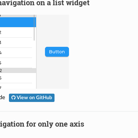
avigation on a list widget
ode
View on GitHub
igation for only one axis