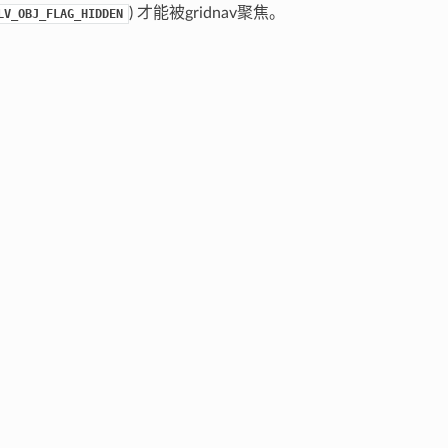
) 才能被gridnav聚焦。
LV_OBJ_FLAG_HIDDEN