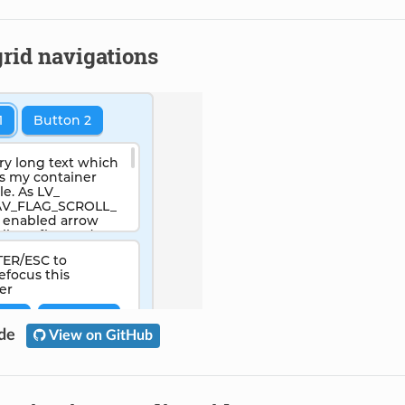
rid navigations
ode
View on GitHub