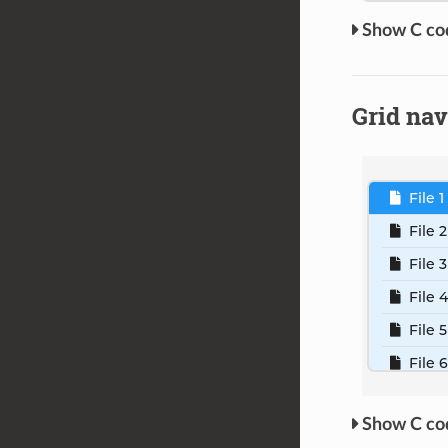
C c
Grid nav
C c