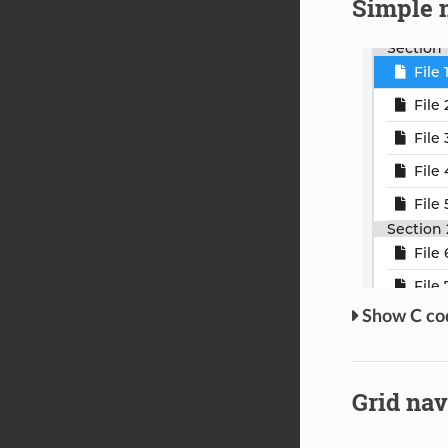
Simple n
C c
Grid nav