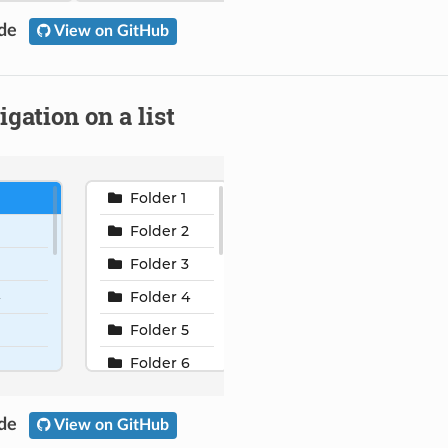
ode
View on GitHub
igation on a list
ode
View on GitHub