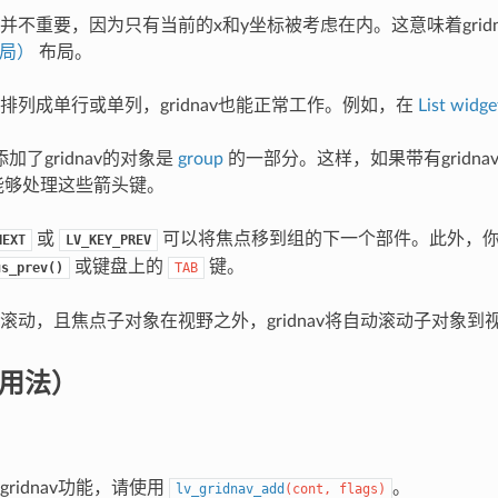
并不重要，因为只有当前的x和y坐标被考虑在内。这意味着grid
布局）
布局。
排列成单行或单列，gridnav也能正常工作。例如，在
List widge
设添加了gridnav的对象是
group
的一部分。这样，如果带有grid
av能够处理这些箭头键。
或
可以将焦点移到组的下一个部件。此外，
NEXT
LV_KEY_PREV
或键盘上的
键。
us_prev()
TAB
滚动，且焦点子对象在视野之外，gridnav将自动滚动子对象到
（用法）
ridnav功能，请使用
。
lv_gridnav_add
(
cont
,
flags
)