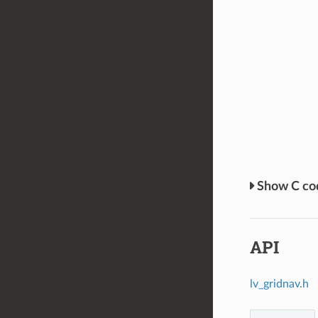
C c
API
lv_gridnav.h