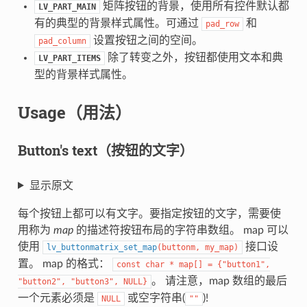
矩阵按钮的背景，使用所有控件默认都
LV_PART_MAIN
有的典型的背景样式属性。可通过
和
pad_row
设置按钮之间的空间。
pad_column
除了转变之外，按钮都使用文本和典
LV_PART_ITEMS
型的背景样式属性。
Usage（用法）
Button's text（按钮的文字）
显示原文
每个按钮上都可以有文字。要指定按钮的文字，需要使
用称为
map
的描述符按钮布局的字符串数组。 map 可以
使用
接口设
lv_buttonmatrix_set_map
(
buttonm
,
my_map
)
置。 map 的格式：
const char * map[] = {"button1",
。 请注意，map 数组的最后
"button2", "button3", NULL}
一个元素必须是
或空字符串(
)!
NULL
""