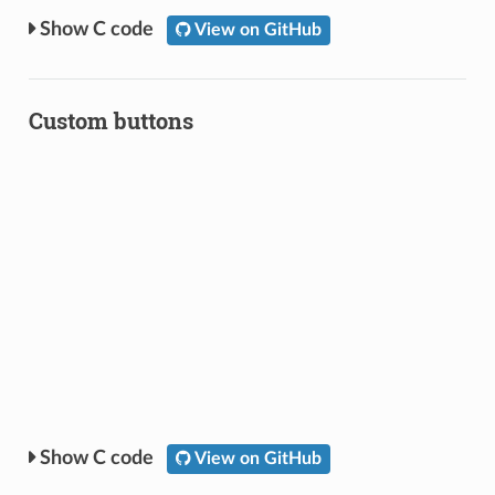
C code
View on GitHub
Custom buttons
C code
View on GitHub