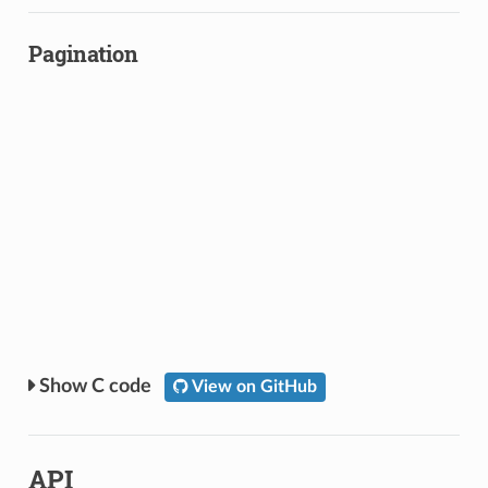
Pagination
C code
View on GitHub
API