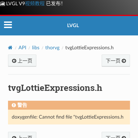
🎦 LVGL V9
视频教程
已发布！
LVGL
API
libs
thorvg
tvgLottieExpressions.h
上一页
下一页
tvgLottieExpressions.h
警告
doxygenfile: Cannot find file "tvgLottieExpressions.h