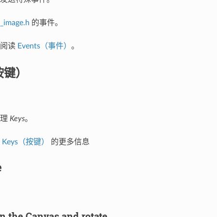
v_image.h
的事件。
多阅读
Events（事件）
。
按键）
处理
Keys
。
关
Keys（按键）
的更多信息
e
n the Canvas and rotate