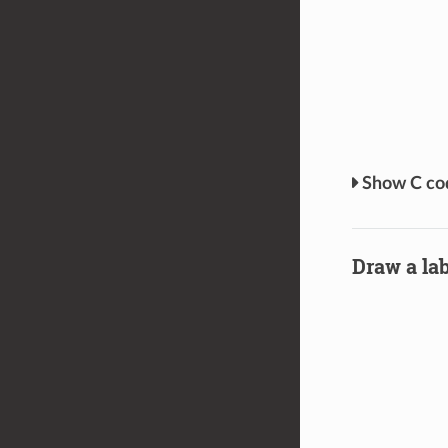
C c
Draw a lab