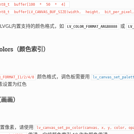
nt8_t
buffer[100
*
50
*
4]
nt8_t
buffer[LV_CANVAS_BUF_SIZE(width,
height,
bit_per_pixel,
LVGL内置支持的颜色格式，如
或
LV_COLOR_FORMAT_ARGB8888
LV
 colors（颜色索引）
颜色格式，调色板需要用
R_FORMAT_I1/2/4/8
lv_canvas_set_palet
素设置为红色
g（画画）
设置像素，请使用
lv_canvas_set_px_color
(
canvas
,
x
,
y
,
color
,
op