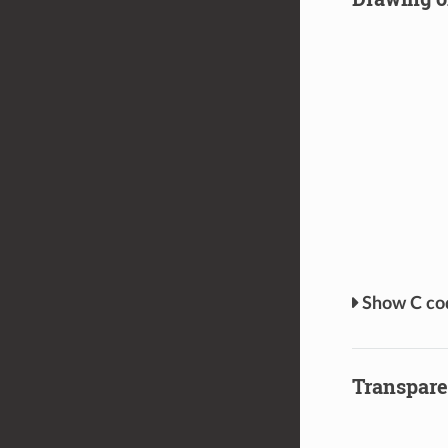
C c
Transpare