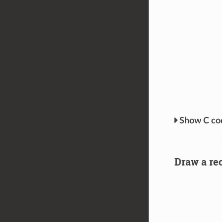
C c
Draw a re