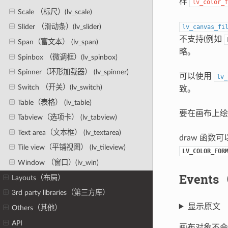
样
lv_color_f
Scale （标尺）(lv_scale)
Slider （滑动条）(lv_slider)
lv_canvas_fi
不支持(例如
Span（富文本） (lv_span)
略。
Spinbox （微调框）(lv_spinbox)
Spinner（环形加载器） (lv_spinner)
可以使用
lv_
Switch （开关）(lv_switch)
致。
Table（表格） (lv_table)
要在画布上绘
Tabview（选项卡） (lv_tabview)
Text area（文本框） (lv_textarea)
draw 函数
Tile view（平铺视图） (lv_tileview)
LV_COLOR_FOR
Window （窗口）(lv_win)
Event
Layouts（布局）
3rd party libraries（第三方库）
显示原文
Others（其他）
API
画布对象不会