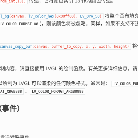
传递，它将颜色索引 13 作为颜色传递。
rom_int(13);
将整个画布填充
ll_bg
(
canvas
,
lv_color_hex
(
0x00ff00
)
,
LV_OPA_50
)
)，则该颜色将被忽略。同样，如果不支持不
LV_COLOR_FORMAT_A8
将
canvas_copy_buf
(
canvas
,
buffer_to_copy
,
x
,
y
,
width
,
height
)
制内容，请直接使用 LVGL 的绘制函数。有关更多详细信息，
可以绘制为 LVGL 可以渲染的任何颜色格式，通常是：
LV_COLOR_FO
、
MAT_XRGB888
LV_COLOR_FORMAT_ARGB8888
s（事件）
发送特殊事件。