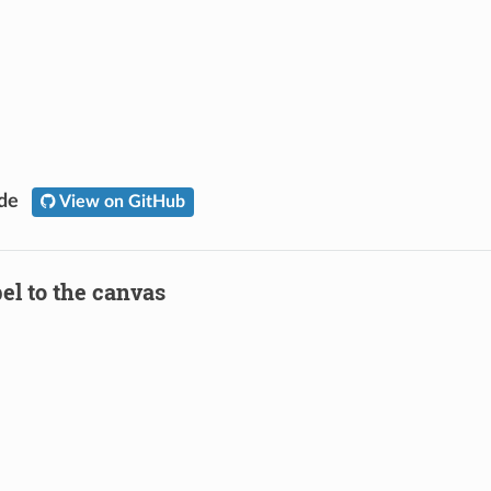
ode
View on GitHub
el to the canvas