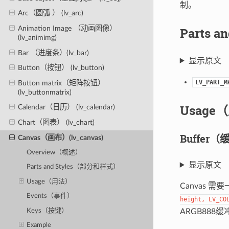
制。
Arc（圆弧 ） (lv_arc)
Animation Image （动画图像）
Parts 
(lv_animimg)
Bar （进度条）(lv_bar)
显示原文
Button（按钮） (lv_button)
LV_PART_M
Button matrix（矩阵按钮）
(lv_buttonmatrix)
Usage
Calendar（日历） (lv_calendar)
Chart（图表） (lv_chart)
Buffer
Canvas（画布）(lv_canvas)
Overview（概述）
显示原文
Parts and Styles（部分和样式）
Usage（用法）
Canvas 
Events（事件）
height
,
LV_CO
Keys（按键）
ARGB888
Example