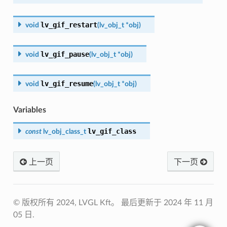
lv_gif_restart
void
(
lv_obj_t
*
obj
)
lv_gif_pause
void
(
lv_obj_t
*
obj
)
lv_gif_resume
void
(
lv_obj_t
*
obj
)
Variables
lv_gif_class
const
lv_obj_class_t
上一页
下一页
© 版权所有 2024, LVGL Kft。
最后更新于 2024 年 11 月
05 日.