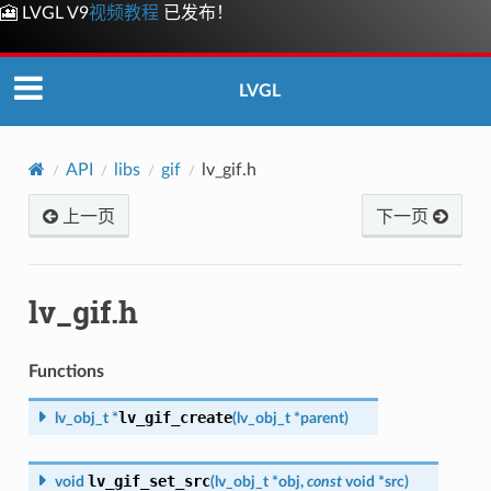
🎦 LVGL V9
视频教程
已发布！
LVGL
API
libs
gif
lv_gif.h
上一页
下一页
lv_gif.h
Functions
lv_gif_create
lv_obj_t
*
(
lv_obj_t
*
parent
)
lv_gif_set_src
void
(
lv_obj_t
*
obj
,
const
void
*
src
)