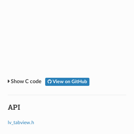
C code
View on GitHub
API
lv_tabview.h