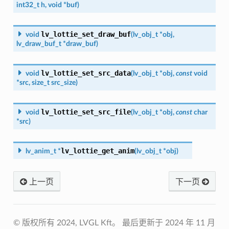
int32_t
h
,
void
*
buf
)
lv_lottie_set_draw_buf
void
(
lv_obj_t
*
obj
,
lv_draw_buf_t
*
draw_buf
)
lv_lottie_set_src_data
void
(
lv_obj_t
*
obj
,
const
void
*
src
,
size_t
src_size
)
lv_lottie_set_src_file
void
(
lv_obj_t
*
obj
,
const
char
*
src
)
lv_lottie_get_anim
lv_anim_t
*
(
lv_obj_t
*
obj
)
上一页
下一页
© 版权所有 2024, LVGL Kft。
最后更新于 2024 年 11 月