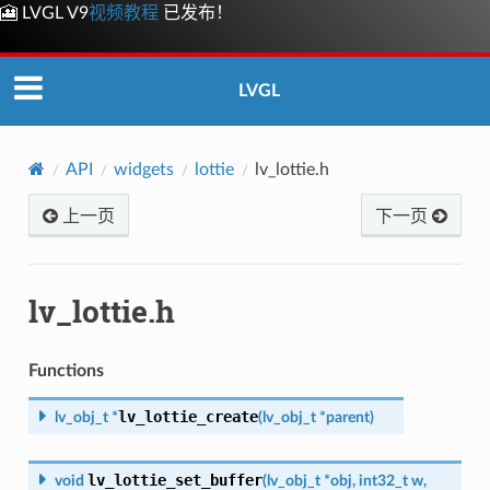
🎦 LVGL V9
视频教程
已发布！
LVGL
API
widgets
lottie
lv_lottie.h
上一页
下一页
lv_lottie.h
Functions
lv_lottie_create
lv_obj_t
*
(
lv_obj_t
*
parent
)
lv_lottie_set_buffer
void
(
lv_obj_t
*
obj
,
int32_t
w
,