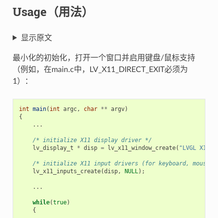
Usage（用法）
显示原文
最小化的初始化，打开一个窗口并启用键盘/鼠标支持
（例如，在main.c中，LV_X11_DIRECT_EXIT必须为
1）：
int
main
(
int
argc
,
char
**
argv
)
{
...
/* initialize X11 display driver */
lv_display_t
*
disp
=
lv_x11_window_create
(
"LVGL X11 S
/* initialize X11 input drivers (for keyboard, mouse &
lv_x11_inputs_create
(
disp
,
NULL
);
...
while
(
true
)
{
...