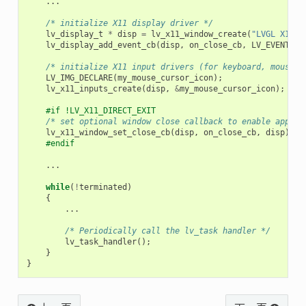
...
/* initialize X11 display driver */
lv_display_t
*
disp
=
lv_x11_window_create
(
"LVGL X11 S
lv_display_add_event_cb
(
disp
,
on_close_cb
,
LV_EVENT_DE
/* initialize X11 input drivers (for keyboard, mouse &
LV_IMG_DECLARE
(
my_mouse_cursor_icon
);
lv_x11_inputs_create
(
disp
,
&
my_mouse_cursor_icon
);
#if !LV_X11_DIRECT_EXIT
/* set optional window close callback to enable applic
lv_x11_window_set_close_cb
(
disp
,
on_close_cb
,
disp
);
#endif
...
while
(
!
terminated
)
{
...
/* Periodically call the lv_task handler */
lv_task_handler
();
}
}