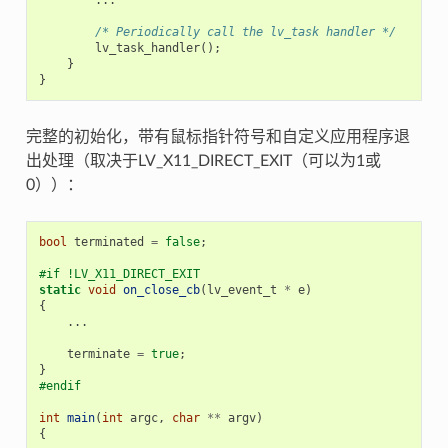
/* Periodically call the lv_task handler */
lv_task_handler
();
}
}
完整的初始化，带有鼠标指针符号和自定义应用程序退
出处理（取决于LV_X11_DIRECT_EXIT（可以为1或
0））：
bool
terminated
=
false
;
#if !LV_X11_DIRECT_EXIT
static
void
on_close_cb
(
lv_event_t
*
e
)
{
...
terminate
=
true
;
}
#endif
int
main
(
int
argc
,
char
**
argv
)
{