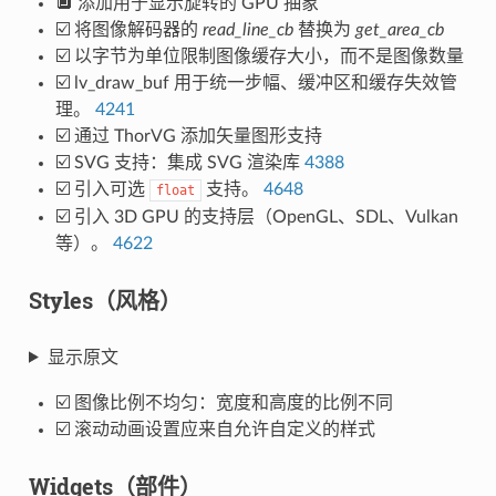
🔲 添加用于显示旋转的 GPU 抽象
☑️ 将图像解码器的
read_line_cb
替换为
get_area_cb
☑️ 以字节为单位限制图像缓存大小，而不是图像数量
☑️ lv_draw_buf 用于统一步幅、缓冲区和缓存失效管
理。
4241
☑️ 通过 ThorVG 添加矢量图形支持
☑️ SVG 支持：集成 SVG 渲染库
4388
☑️ 引入可选
支持。
4648
float
☑️ 引入 3D GPU 的支持层（OpenGL、SDL、Vulkan
等）。
4622
Styles（风格）
显示原文
☑️ 图像比例不均匀：宽度和高度的比例不同
☑️ 滚动动画设置应来自允许自定义的样式
Widgets（部件）