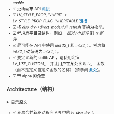
enable
☑️ 更新画布 API
链接
☑️
LV_STYLE_PROP_INHERIT
->
LV_STYLE_PROP_FLAG_INHERITABLE
链接
☑️ 将
disp_drv->direct_mode/full_refresh
替换为枚举。
☑️ 考虑扁平目录结构。例如，
额外/小部件
到
小部
件
。
☑️ 尽可能在 API 中使用
uint32_t
和
int32_t
。考虑将
int32_t
硬编码为
int32_t
。
☑️ 要定义新的 stdlib API，请使用定义
LV_USE_CUSTOM_...
并让用户在某处实现
lv_...
函数
（而不是定义自定义函数的名称） (请参阅
此处
)。
☑️ 带 alpha 的渐变
Architecture（结构）
显示原文
☑️ 考虑合并新驱动程序 API 中的
lv_disp_drv_t
,