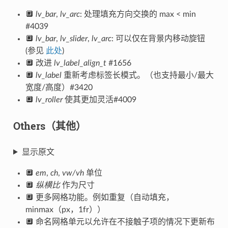
🔲
lv_bar
,
lv_arc
: 处理填充方向交换的 max < min
#4039
🔲
lv_bar
,
lv_slider
,
lv_arc
: 可以仅在背景内移动旋钮
(参见
此处
)
🔲 改进
lv_label_align_t
#1656
🔲
lv_label
重新考虑标签长模式。（也支持最小/最大
宽度/高度）#3420
🔲
lv_roller
使其更加灵活#4009
Others（其他）
显示原文
🔲
em
,
ch
,
vw/vh
单位
🔲
纵横比
作为尺寸
🔲 更多网格功能。例如重复（自动填充，
minmax（px，1fr））
🔲 命名网格单元以允许在不接触子项的情况下更新布