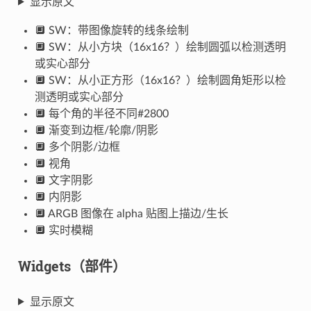
显示原文
🔲 SW：带图像旋转的线条绘制
🔲 SW：从小方块（16x16？）绘制圆弧以检测透明
或实心部分
🔲 SW：从小正方形（16x16？）绘制圆角矩形以检
测透明或实心部分
🔲 每个角的半径不同#2800
🔲 渐变到边框/轮廓/阴影
🔲 多个阴影/边框
🔲 视角
🔲 文字阴影
🔲 内阴影
🔲 ARGB 图像在 alpha 贴图上描边/生长
🔲 实时模糊
Widgets（部件）
显示原文