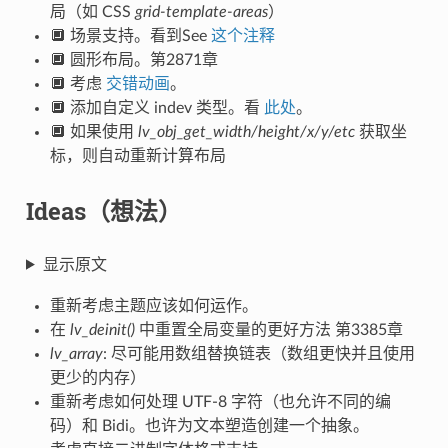
局（如 CSS
grid-template-areas
）
🔲 场景支持。看到See
这个注释
🔲 圆形布局。第2871章
🔲 考虑
交错动画
。
🔲 添加自定义 indev 类型。看
此处
。
🔲 如果使用
lv_obj_get_width/height/x/y/etc
获取坐
标，则自动重新计算布局
Ideas（想法）
显示原文
重新考虑主题应该如何运作。
在
lv_deinit()
中重置全局变量的更好方法 第3385章
lv_array
: 尽可能用数组替换链表（数组更快并且使用
更少的内存）
重新考虑如何处理 UTF-8 字符（也允许不同的编
码）和 Bidi。也许为文本塑造创建一个抽象。