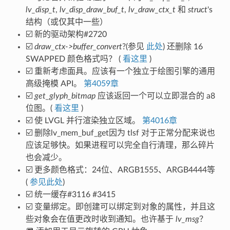
lv_disp_t
,
lv_disp_draw_buf_t
,
lv_draw_ctx_t
和
struct
's
结构（或仅其中一些）
☑️ 新的驱动架构#2720
☑️
draw_ctx->buffer_convert
?(参见
此处
) 还删除 16
SWAPPED 颜色格式吗？ (
看这里
)
☑️ 重新考虑面具。应该有一个独立于绘图引擎的通用
高级掩模 API。
第4059章
☑️
get_glyph_bitmap
应该返回一个可以立即混合的 a8
位图。(
看这里
)
☑️ 使 LVGL 并行渲染独立区域。
第4016章
☑️ 删除lv_mem_buf_get因为 tlsf 对于正常分配来说也
应该足够快。如果进程可以完全自行清理，那么碎片
也会减少。
☑️ 更多颜色格式：24位、ARGB1555、ARGB4444等
(
参见此处
)
☑️ 统一缓存#3116 #3415
☑️ 变量绑定。即创建可以绑定到对象的属性，并且这
些对象会在值更改时收到通知。也许基于
lv_msg
？