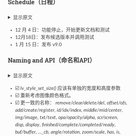
Schedule（日程）
显示原文
12 月 4 日：功能停止，开始更新文档和测试
12月18日：发布候选版本并调用测试
1 月 15 日：发布 v9.0
Naming and API（命名和API）
显示原文
☑️
lv_style_set_size()
应该有单独的宽度和高度参数
☑️ 重新考虑图像颜色格式。
☑️ 更一致的名称：
remove/clear/delete/del
,
offset/ofs
,
add/create/register
,
id/idx/index
,
middle/mid/center
,
img/image
,
txt/text
,
opa/opacity/alpha
,
scr/screen
,
disp, display
,
finished/complete/completed/ready
,
buf/buffer
,
..._cb
,
angle/rotation
,
zoom/scale
,
has
,
is
,