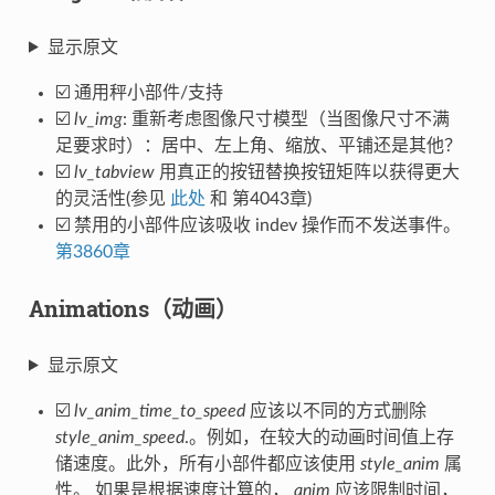
显示原文
☑️ 通用秤小部件/支持
☑️
lv_img
: 重新考虑图像尺寸模型（当图像尺寸不满
足要求时）：居中、左上角、缩放、平铺还是其他？
☑️
lv_tabview
用真正的按钮替换按钮矩阵以获得更大
的灵活性(参见
此处
和 第4043章)
☑️ 禁用的小部件应该吸收 indev 操作而不发送事件。
第3860章
Animations（动画）
显示原文
☑️
lv_anim_time_to_speed
应该以不同的方式删除
style_anim_speed
.。例如，在较大的动画时间值上存
储速度。此外，所有小部件都应该使用
style_anim
属
性。 如果是根据速度计算的，
anim
应该限制时间，