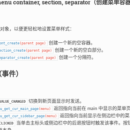
a menu container, section, separator（
对象，以便更轻松地设置菜单样式：
创建一个新的空容器。
ont_create
(
parent
page
)
创建一个新的空白部分。
ection_create
(
parent
page
)
创建一个分隔符。
eparator_create
(
parent
page
)
s（事件）
切换到新页面显示时发送。
VALUE_CHANGED
返回指向当前在 main 中显示的菜单
u_get_cur_main_page
(
menu
)
返回指向当前显示在侧边栏中的菜
u_get_cur_sidebar_page
(
menu
)
当单击主标头或侧边栏中的后退按钮时触发该事件。按
CLICKED