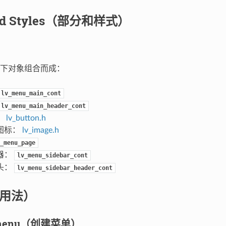
and Styles（部分和样式）
下对象组合而成：
lv_menu_main_cont
lv_menu_main_header_cont
：
lv_button.h
图标：
lv_image.h
_menu_page
器：
lv_menu_sidebar_cont
头：
lv_menu_sidebar_header_cont
（用法）
a menu（创建菜单）