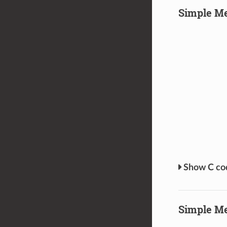
Simple M
C c
Simple Me