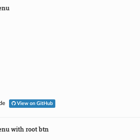
enu
ode
View on GitHub
nu with root btn