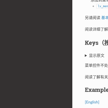
添加到菜
lv_men
另请阅读
基
阅读详细了
Keys（
显示原文
菜单控件不
阅读了解有
Exampl
[English]