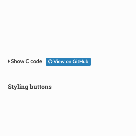
C code
View on GitHub
Styling buttons