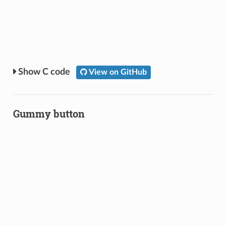
C code
View on GitHub
Gummy button