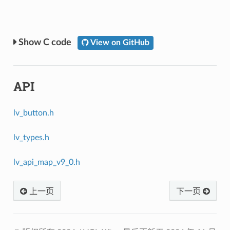
C code
View on GitHub
API
lv_button.h
lv_types.h
lv_api_map_v9_0.h
上一页
下一页