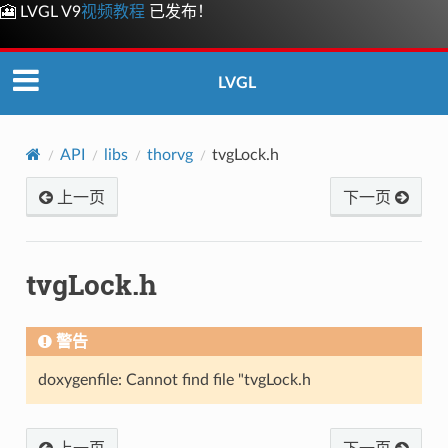
🎦 LVGL V9
视频教程
已发布！
LVGL
API
libs
thorvg
tvgLock.h
上一页
下一页
tvgLock.h
警告
doxygenfile: Cannot find file "tvgLock.h