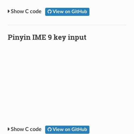
C code
View on GitHub
Pinyin IME 9 key input
C code
View on GitHub