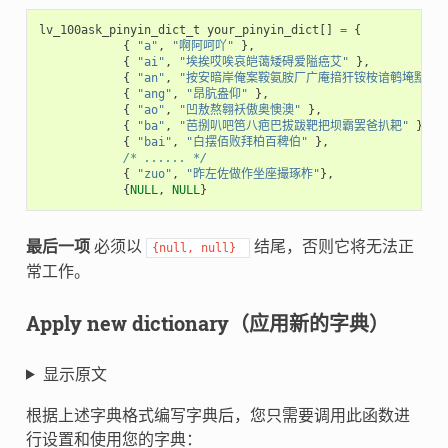
lv_100ask_pinyin_dict_t
your_pinyin_dict
[]
=
{
{
"a"
,
"啊阿呵吖"
},
{
"ai"
,
"埃挨哎唉哀皑蔼矮碍爱隘癌艾"
},
{
"an"
,
"按安暗岸俺案鞍氨胺厂广庵揞犴铵桉谙鹌埯黯"
}
{
"ang"
,
"昂肮盎仰"
},
{
"ao"
,
"凹敖熬翱袄傲奥懊澳"
},
{
"ba"
,
"芭捌叭吧笆八疤巴拔跋靶把坝霸罢爸扒耙"
},
{
"bai"
,
"白摆佰败拜柏百稗伯"
},
/* ...... */
{
"zuo"
,
"昨左佐做作坐座撮琢柞"
},
{
NULL
,
NULL
}
最后一项
必须以
结尾，否则它将无法正
{null,
null}
常工作。
Apply new dictionary（应用新的字典）
显示原文
根据上述字典格式编写字典后，您只需要调用此函数进
行设置和使用您的字典：