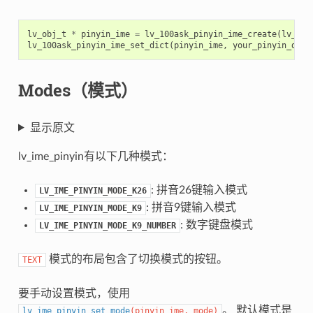
lv_obj_t
*
pinyin_ime
=
lv_100ask_pinyin_ime_create
(
lv_scr
lv_100ask_pinyin_ime_set_dict
(
pinyin_ime
,
your_pinyin_dict
Modes（模式）
显示原文
lv_ime_pinyin有以下几种模式：
: 拼音26键输入模式
LV_IME_PINYIN_MODE_K26
: 拼音9键输入模式
LV_IME_PINYIN_MODE_K9
: 数字键盘模式
LV_IME_PINYIN_MODE_K9_NUMBER
模式的布局包含了切换模式的按钮。
TEXT
要手动设置模式，使用
。 默认模式是
lv_ime_pinyin_set_mode
(
pinyin_ime
,
mode
)