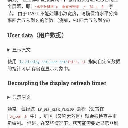
个屏幕，即
字
（水平分辨率
x
垂直分辨率
/
8）+
8
节。 由于 LVGL 不能处理小数宽度，请确保将水平分辨
率四舍五入到 8 的倍数 （例如，90 四舍五入到 96）
User data（用户数据）
显示原文
使用
指向自定义数据
lv_display_set_user_data
(
disp
,
p
)
的指针可以 存储在显示对象中。
Decoupling the display refresh timer
显示原文
通常，每经过
毫秒（设置在
LV_DEF_REFR_PERIOD
中），脏区（又称无效区）就会被检查并重
lv_conf.h
新绘制。 但是，在某些情况下，您可能需要对显示器刷