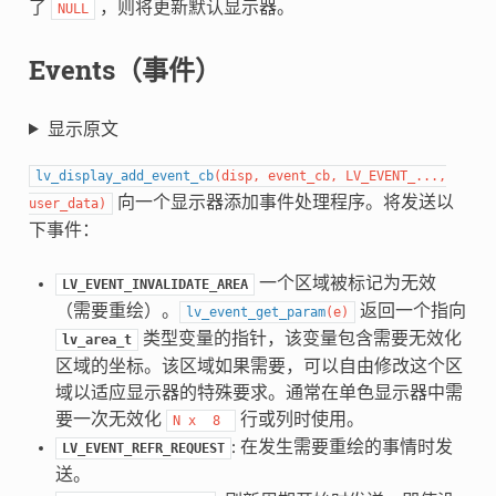
了
，则将更新默认显示器。
NULL
Events（事件）
显示原文
lv_display_add_event_cb
(
disp
,
event_cb
,
LV_EVENT_
...
,
向一个显示器添加事件处理程序。将发送以
user_data
)
下事件：
一个区域被标记为无效
LV_EVENT_INVALIDATE_AREA
（需要重绘）。
返回一个指向
lv_event_get_param
(
e
)
类型变量的指针，该变量包含需要无效化
lv_area_t
区域的坐标。该区域如果需要，可以自由修改这个区
域以适应显示器的特殊要求。通常在单色显示器中需
要一次无效化
行或列时使用。
N
x
8
: 在发生需要重绘的事情时发
LV_EVENT_REFR_REQUEST
送。