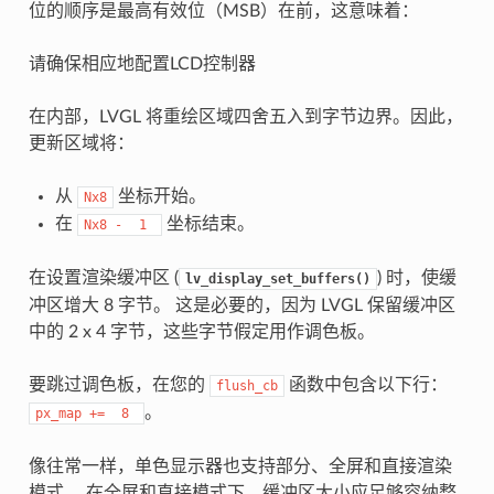
位的顺序是最高有效位（MSB）在前，这意味着：
请确保相应地配置LCD控制器
在内部，LVGL 将重绘区域四舍五入到字节边界。因此，
更新区域将：
从
坐标开始。
Nx8
在
坐标结束。
Nx8
-
1
在设置渲染缓冲区 (
) 时，使缓
lv_display_set_buffers()
冲区增大 8 字节。 这是必要的，因为 LVGL 保留缓冲区
中的 2 x 4 字节，这些字节假定用作调色板。
要跳过调色板，在您的
函数中包含以下行：
flush_cb
。
px_map
+=
8
像往常一样，单色显示器也支持部分、全屏和直接渲染
模式。 在全屏和直接模式下，缓冲区大小应足够容纳整