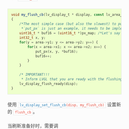
void
my_flush_cb
(
lv_display_t
*
display
,
const
lv_area_t
*
{
/*The most simple case (but also the slowest) to put a
     *`put_px` is just an example, it needs to be implemen
uint16_t
*
buf16
=
(
uint16_t
*
)
px_map
;
/*Let's say it'
int32_t
x
,
y
;
for
(
y
=
area
->
y1
;
y
<=
area
->
y2
;
y
++
)
{
for
(
x
=
area
->
x1
;
x
<=
area
->
x2
;
x
++
)
{
put_px
(
x
,
y
,
*
buf16
);
buf16
++
;
}
}
/* IMPORTANT!!!
     * Inform LVGL that you are ready with the flushing an
lv_display_flush_ready
(
disp
);
}
使用
设置新
lv_display_set_flush_cb
(
disp
,
my_flush_cb
)
的
。
flush_cb
当刷新准备好时，需要调