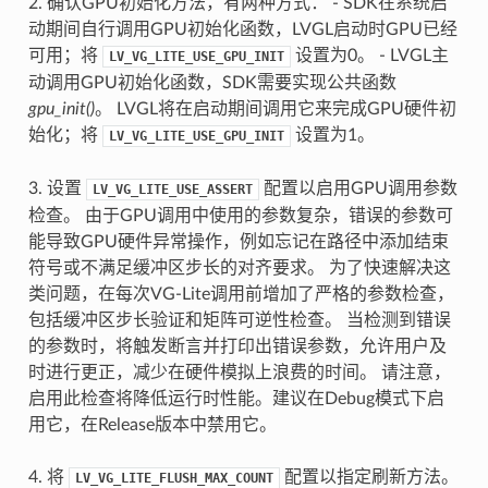
2. 确认GPU初始化方法，有两种方式： - SDK在系统启
动期间自行调用GPU初始化函数，LVGL启动时GPU已经
可用；将
设置为0。 - LVGL主
LV_VG_LITE_USE_GPU_INIT
动调用GPU初始化函数，SDK需要实现公共函数
gpu_init()
。 LVGL将在启动期间调用它来完成GPU硬件初
始化；将
设置为1。
LV_VG_LITE_USE_GPU_INIT
3. 设置
配置以启用GPU调用参数
LV_VG_LITE_USE_ASSERT
检查。 由于GPU调用中使用的参数复杂，错误的参数可
能导致GPU硬件异常操作，例如忘记在路径中添加结束
符号或不满足缓冲区步长的对齐要求。 为了快速解决这
类问题，在每次VG-Lite调用前增加了严格的参数检查，
包括缓冲区步长验证和矩阵可逆性检查。 当检测到错误
的参数时，将触发断言并打印出错误参数，允许用户及
时进行更正，减少在硬件模拟上浪费的时间。 请注意，
启用此检查将降低运行时性能。建议在Debug模式下启
用它，在Release版本中禁用它。
4. 将
配置以指定刷新方法。
LV_VG_LITE_FLUSH_MAX_COUNT