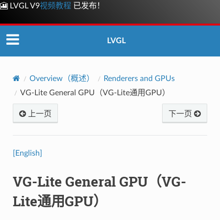
🎦 LVGL V9
视频教程
已发布！
LVGL
Overview（概述）
Renderers and GPUs
VG-Lite General GPU（VG-Lite通用GPU）
上一页
下一页
[English]
VG-Lite General GPU（VG-
Lite通用GPU）