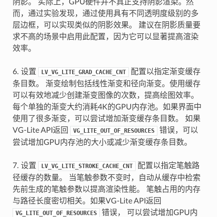
阴影。 实际上，GPU硬件并不真正支持阴影渲染。然
而，通过实验发现，通过使用具有不同透明度级别的多
层边框，可以实现类似的阴影效果。 建议在阴影质量要
求不高的场景中启用此配置，因为它可以显著提高渲染
效率。
6. 设置
配置以指定渐变缓存
LV_VG_LITE_GRAD_CACHE_CNT
条目数。 渐变绘制包括线性渐变和径向渐变。使用缓存
可以有效地减少创建渐变图像的次数，提高绘图效率。
每个单独的渐变大约消耗4K的GPU内存池。如果界面中
使用了很多渐变，可以尝试增加渐变缓存条目数。 如果
VG-Lite API返回
错误，可以
VG_LITE_OUT_OF_RESOURCES
尝试增加GPU内存池的大小或减少渐变缓存条目数。
7. 设置
配置以指定笔触路
LV_VG_LITE_STROKE_CACHE_CNT
径缓存的数量。 当笔触参数不变时，自动从缓存中检索
先前生成的笔触参数以提高渲染性能。 笔触占用的内存
与路径长度密切相关。如果VG-Lite API返回
错误， 可以尝试增加GPU内
VG_LITE_OUT_OF_RESOURCES