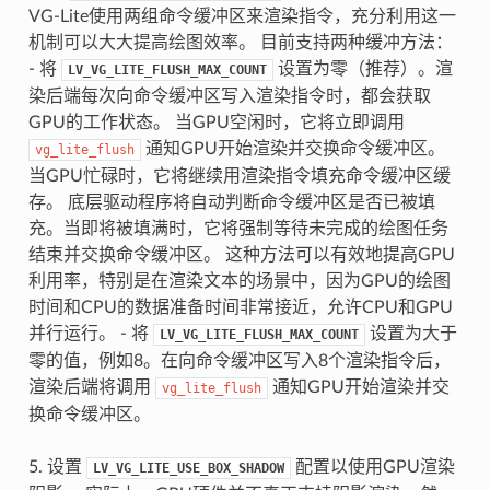
VG-Lite使用两组命令缓冲区来渲染指令，充分利用这一
机制可以大大提高绘图效率。 目前支持两种缓冲方法：
- 将
设置为零（推荐）。渲
LV_VG_LITE_FLUSH_MAX_COUNT
染后端每次向命令缓冲区写入渲染指令时，都会获取
GPU的工作状态。 当GPU空闲时，它将立即调用
通知GPU开始渲染并交换命令缓冲区。
vg_lite_flush
当GPU忙碌时，它将继续用渲染指令填充命令缓冲区缓
存。 底层驱动程序将自动判断命令缓冲区是否已被填
充。当即将被填满时，它将强制等待未完成的绘图任务
结束并交换命令缓冲区。 这种方法可以有效地提高GPU
利用率，特别是在渲染文本的场景中，因为GPU的绘图
时间和CPU的数据准备时间非常接近，允许CPU和GPU
并行运行。 - 将
设置为大于
LV_VG_LITE_FLUSH_MAX_COUNT
零的值，例如8。在向命令缓冲区写入8个渲染指令后，
渲染后端将调用
通知GPU开始渲染并交
vg_lite_flush
换命令缓冲区。
5. 设置
配置以使用GPU渲染
LV_VG_LITE_USE_BOX_SHADOW