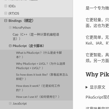
IDEs
是一个专为微控
(RT)OS
它更轻量，只需要
Bindings（绑定）
面，这也为更
MicroPython
Cpp（C++（是一种计算机编程语
它更简单，无
言））
Keil、IAR、
PikaScript（皮卡脚本）
What is PikaScript ?（什么是皮卡脚
它更智能，具有
本？）
烦。另一方面
Why PikaScript + LVGL ?（为什么选择
PikaScript + LVGL？）
Why Pi
So how does it look like?（那看起来怎么
样呢？）
How does it work?（它是如何工作
显示原文
的？）
PikaScri
How can I use it?（如何使用它？）
JavaScript
这意味着您可