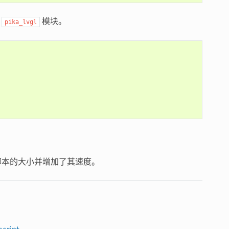
定
模块。
pika_lvgl
了脚本的大小并增加了其速度。