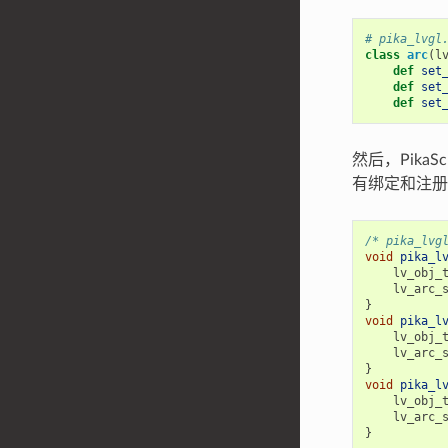
# pika_lvgl
class
arc
(
l
def
set
def
set
def
set
然后，Pika
有绑定和注册
/* pika_lvg
void
pika_l
lv_obj_
lv_arc_
}
void
pika_l
lv_obj_
lv_arc_
}
void
pika_l
lv_obj_
lv_arc_
}