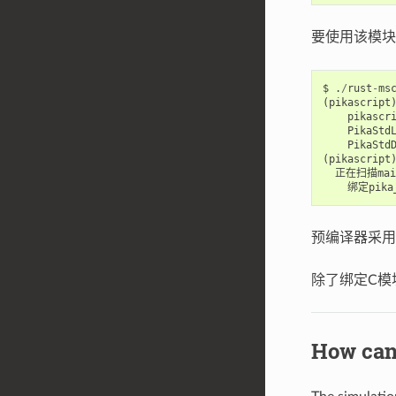
要使用该模
$
.
/
rust
-
ms
(
pikascript
pikascr
PikaStd
PikaStd
(
pikascript
正在扫描mai
绑定pika
预编译器采用R
除了绑定C模
How ca