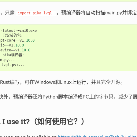
块，只需
，预编译器将自动扫描main.py并绑
import
pika_lvgl
c
-
latest
-
win10
.
exe
)
已安装的包
:
ipt
-
core
==
v1
.10.0
Lib
==
v1
.10.0
Device
==
v1
.10.0
)
pika编译器
:
n
.
py
...
_lvgl
.
pyi
...
ust编写，可在Windows和Linux上运行，并且完全开源。
块外，预编译器还将Python脚本编译成PC上的字节码，减少
n I use it?（如何使用它？）