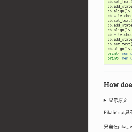
cb
.
set_text
cb
.
add_stat
cb
.
align
(
lv
cb
=
lv
.
che
cb
.
set_text
cb
.
add_stat
cb
.
align
(
lv
cb
=
lv
.
che
cb
.
add_stat
cb
.
set_text
cb
.
align
(
lv
print
(
'mem 
print
(
'mem 
How d
显示原文
PikaScr
只需在pika_l