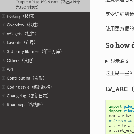
Output API as JSON data（输出API作
为JSON数据）
享受详细到参
Porting（移植）
Overview（概述）
使用更方便的
Widgets（控件）
So how
Layouts（布局）
3rd party libraries（第三方库）
Others（其他）
显示原文
API
这里是一些Pi
Contributing（贡献）
Coding style（编码风格）
LV_ARC
Changelog（更新日志）
Roadmap（路线图）
import
pika
import
Pika
mem
=
PikaS
# Create an
arc
=
lv
.
ar
arc
.
set_end