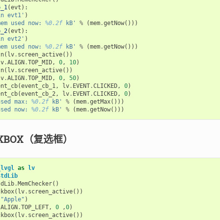
b_1
(
evt
):
in evt1'
)
mem used now: 
%0.2f
 kB'
%
(
mem
.
getNow
()))
b_2
(
evt
):
in evt2'
)
mem used now: 
%0.2f
 kB'
%
(
mem
.
getNow
()))
tn
(
lv
.
screen_active
())
lv
.
ALIGN
.
TOP_MID
,
0
,
10
)
tn
(
lv
.
screen_active
())
lv
.
ALIGN
.
TOP_MID
,
0
,
50
)
ent_cb
(
event_cb_1
,
lv
.
EVENT
.
CLICKED
,
0
)
ent_cb
(
event_cb_2
,
lv
.
EVENT
.
CLICKED
,
0
)
used max: 
%0.2f
 kB'
%
(
mem
.
getMax
()))
used now: 
%0.2f
 kB'
%
(
mem
.
getNow
()))
CKBOX（复选框）
_lvgl
as
lv
StdLib
tdLib
.
MemChecker
()
ckbox
(
lv
.
screen_active
())
(
"Apple"
)
.
ALIGN
.
TOP_LEFT
,
0
,
0
)
ckbox
(
lv
.
screen_active
())