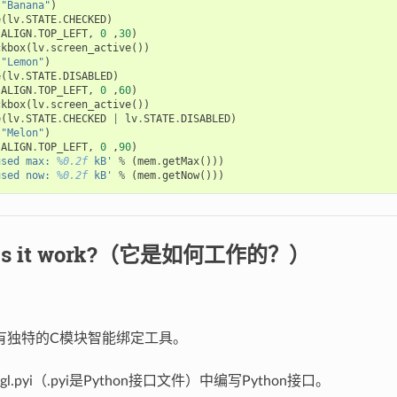
(
"Banana"
)
e
(
lv
.
STATE
.
CHECKED
)
.
ALIGN
.
TOP_LEFT
,
0
,
30
)
ckbox
(
lv
.
screen_active
())
(
"Lemon"
)
e
(
lv
.
STATE
.
DISABLED
)
.
ALIGN
.
TOP_LEFT
,
0
,
60
)
ckbox
(
lv
.
screen_active
())
e
(
lv
.
STATE
.
CHECKED
|
lv
.
STATE
.
DISABLED
)
(
"Melon"
)
.
ALIGN
.
TOP_LEFT
,
0
,
90
)
used max: 
%0.2f
 kB'
%
(
mem
.
getMax
()))
used now: 
%0.2f
 kB'
%
(
mem
.
getNow
()))
oes it work?（它是如何工作的？）
ipt具有独特的C模块智能绑定工具。
vgl.pyi（.pyi是Python接口文件）中编写Python接口。