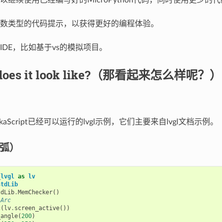
数类型的代码提示，以获得更好的编程体验。
IDE，比如基于vs的模拟项目。
 does it look like?（那看起来怎么样呢？）
kaScript已经可以运行的lvgl示例，它们主要来自lvgl文档示例。
（弧）
_lvgl
as
lv
StdLib
tdLib
.
MemChecker
()
 Arc
c
(
lv
.
screen_active
())
_angle
(
200
)