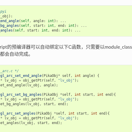
.pyi
v_obj
):
_end_angle
(
self
,
angle
:
int
):
...
_bg_angles
(
self
,
start
:
int
,
end
:
int
):
...
_angles
(
self
,
start
:
int
,
end
:
int
):
...
Script的预编译器可以自动绑定以下C函数，只需要以module_c
都会自动完成。
l_arc.c */
vgl_arc_set_end_angle
(
PikaObj
*
self
,
int
angle
)
{
t
*
lv_obj
=
obj_getPtr
(
self
,
"lv_obj"
);
set_end_angle
(
lv_obj
,
angle
);
vgl_arc_set_bg_angles
(
PikaObj
*
self
,
int
start
,
int
end
){
t
*
lv_obj
=
obj_getPtr
(
self
,
"lv_obj"
);
set_bg_angles
(
lv_obj
,
start
,
end
);
vgl_arc_set_angles
(
PikaObj
*
self
,
int
start
,
int
end
){
t
*
lv_obj
=
obj_getPtr
(
self
,
"lv_obj"
);
set_angles
(
lv_obj
,
start
,
end
);