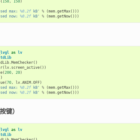
e
(
150
,
150
)
)
used max: 
%0.2f
 kB'
%
(
mem
.
getMax
()))
used now: 
%0.2f
 kB'
%
(
mem
.
getNow
()))
_lvgl
as
lv
StdLib
tdLib
.
MemChecker
()
ar
(
lv
.
screen_active
())
ze
(
200
,
20
)
()
lue
(
70
,
lv
.
ANIM
.
OFF
)
used max: 
%0.2f
 kB'
%
(
mem
.
getMax
()))
used now: 
%0.2f
 kB'
%
(
mem
.
getNow
()))
（按键）
_lvgl
as
lv
StdLib
tdLib
.
MemChecker
()