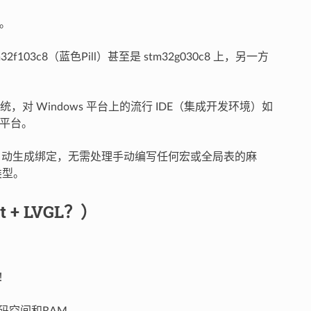
集。
103c8（蓝色Pill）甚至是 stm32g030c8 上，另一方
 Windows 平台上的流行 IDE（集成开发环境）如
开发平台。
I 就能自动生成绑定，无需处理手动编写任何宏或全局表的麻
类型。
pt + LVGL？）
容！
代码空间和RAM。