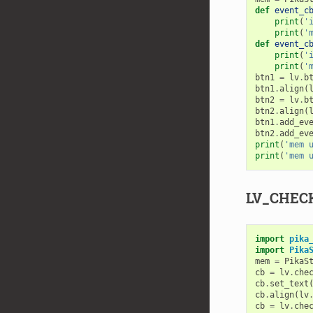
def
event_c
print
(
'
print
(
'
def
event_c
print
(
'
print
(
'
btn1
=
lv
.
b
btn1
.
align
(
btn2
=
lv
.
b
btn2
.
align
(
btn1
.
add_ev
btn2
.
add_ev
print
(
'mem 
print
(
'mem 
LV_CHE
import
pika
import
Pika
mem
=
PikaS
cb
=
lv
.
che
cb
.
set_text
cb
.
align
(
lv
cb
=
lv
.
che