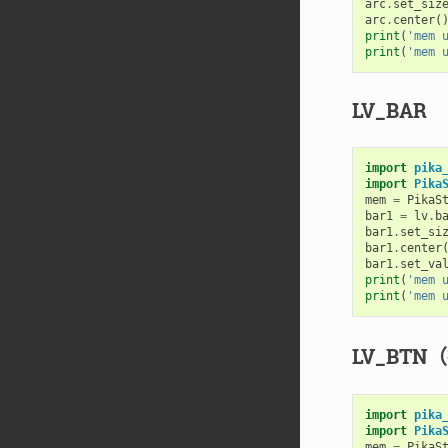
arc
.
set_siz
arc
.
center
(
print
(
'mem 
print
(
'mem 
LV_BAR
import
pika
import
Pika
mem
=
PikaS
bar1
=
lv
.
b
bar1
.
set_si
bar1
.
center
bar1
.
set_va
print
(
'mem 
print
(
'mem 
LV_BTN
import
pika
import
Pika
mem
=
PikaS