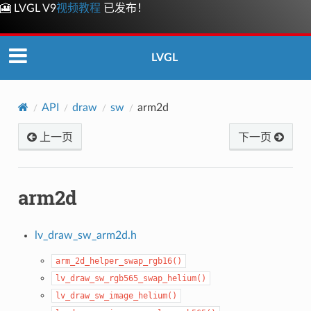
🎦 LVGL V9
视频教程
已发布！
LVGL
API
draw
sw
arm2d
上一页
下一页
arm2d
lv_draw_sw_arm2d.h
arm_2d_helper_swap_rgb16()
lv_draw_sw_rgb565_swap_helium()
lv_draw_sw_image_helium()