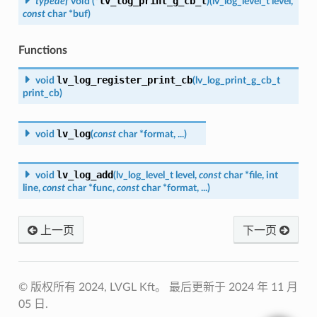
lv_log_print_g_cb_t
typedef
void
(
*
)
(
lv_log_level_t
level
,
const
char
*
buf
)
Functions
lv_log_register_print_cb
void
(
lv_log_print_g_cb_t
print_cb
)
lv_log
void
(
const
char
*
format
,
...
)
lv_log_add
void
(
lv_log_level_t
level
,
const
char
*
file
,
int
line
,
const
char
*
func
,
const
char
*
format
,
...
)
上一页
下一页
© 版权所有 2024, LVGL Kft。
最后更新于 2024 年 11 月
05 日.