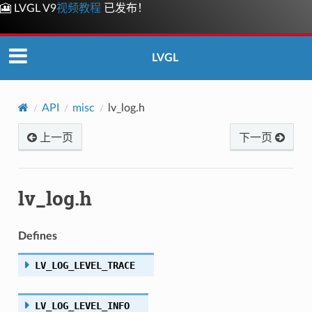
🎦 LVGL V9
视频教程
已发布！
LVGL
API
misc
lv_log.h
上一页
下一页
lv_log.h
Defines
LV_LOG_LEVEL_TRACE
LV_LOG_LEVEL_INFO