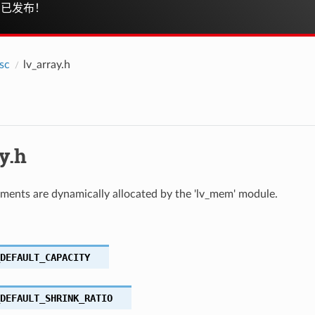
已发布！
sc
lv_array.h
y.h
ements are dynamically allocated by the 'lv_mem' module.
DEFAULT_CAPACITY
DEFAULT_SHRINK_RATIO