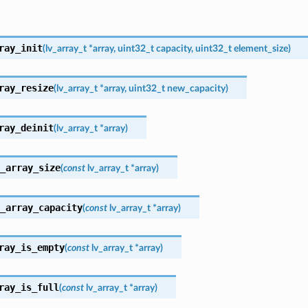
ray_init
(
lv_array_t
*
array
,
uint32_t
capacity
,
uint32_t
element_size
)
ray_resize
(
lv_array_t
*
array
,
uint32_t
new_capacity
)
ray_deinit
(
lv_array_t
*
array
)
_array_size
(
const
lv_array_t
*
array
)
_array_capacity
(
const
lv_array_t
*
array
)
ray_is_empty
(
const
lv_array_t
*
array
)
ray_is_full
(
const
lv_array_t
*
array
)