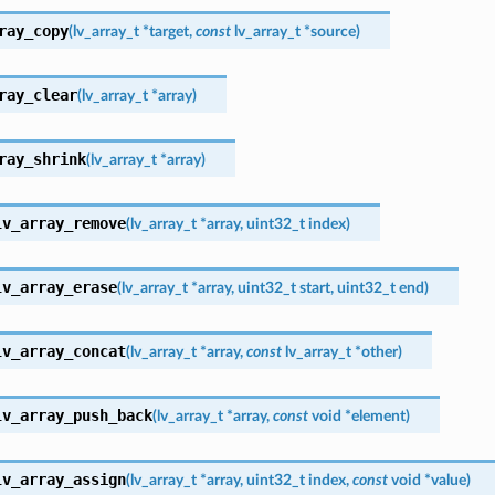
ray_copy
(
lv_array_t
*
target
,
const
lv_array_t
*
source
)
ray_clear
(
lv_array_t
*
array
)
ray_shrink
(
lv_array_t
*
array
)
lv_array_remove
(
lv_array_t
*
array
,
uint32_t
index
)
lv_array_erase
(
lv_array_t
*
array
,
uint32_t
start
,
uint32_t
end
)
lv_array_concat
(
lv_array_t
*
array
,
const
lv_array_t
*
other
)
lv_array_push_back
(
lv_array_t
*
array
,
const
void
*
element
)
lv_array_assign
(
lv_array_t
*
array
,
uint32_t
index
,
const
void
*
value
)