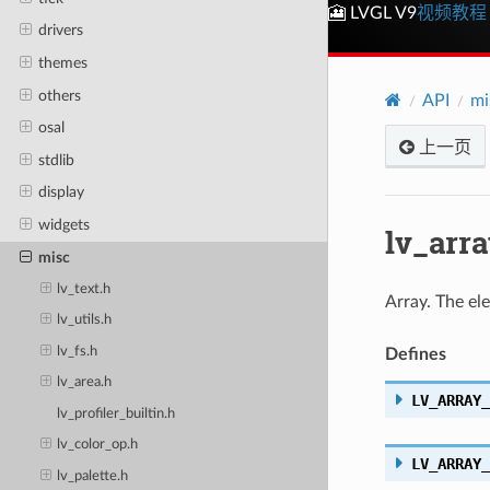
🎦 LVGL V9
视频教程
drivers
themes
others
API
mi
osal
上一页
stdlib
display
widgets
lv_arra
misc
lv_text.h
Array. The el
lv_utils.h
lv_fs.h
Defines
lv_area.h
LV_ARRAY_
lv_profiler_builtin.h
lv_color_op.h
LV_ARRAY_
lv_palette.h