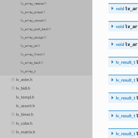
lv_array_remove()
lv_ar
void
lv_array_erase()
lv_array_concat()
lv_ar
void
lv_array_push_back()
lv_array_assign()
lv_ar
void
lv_array_at()
lv_array_front()
lv_result_t
lv_array_back()
lv_array_t
lv_anim.h
lv_result_t
lv_bidi.h
lv_templ.h
lv_result_t
lv_assert.h
lv_timer.h
lv_result_t
lv_color.h
lv_matrix.h
lv_result_t