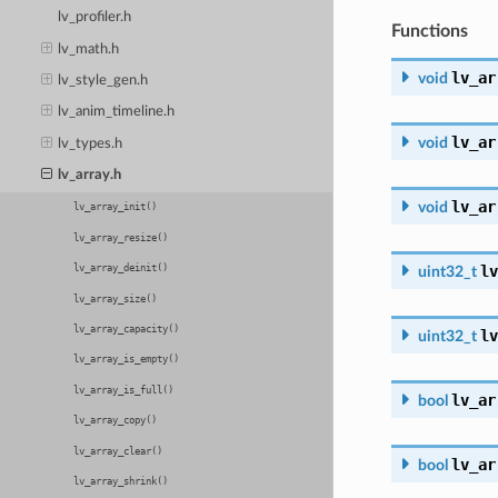
lv_profiler.h
Functions
lv_math.h
lv_ar
void
lv_style_gen.h
lv_anim_timeline.h
lv_ar
void
lv_types.h
lv_array.h
lv_ar
void
lv_array_init()
lv_array_resize()
lv
lv_array_deinit()
uint32_t
lv_array_size()
lv_array_capacity()
lv
uint32_t
lv_array_is_empty()
lv_array_is_full()
lv_ar
bool
lv_array_copy()
lv_array_clear()
lv_ar
bool
lv_array_shrink()