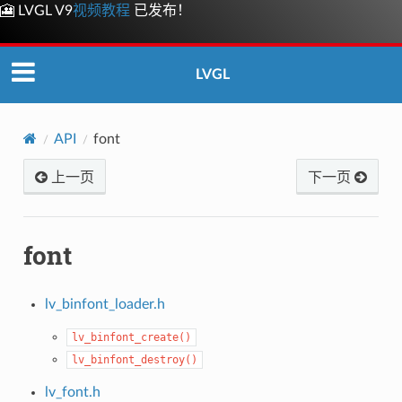
🎦 LVGL V9
视频教程
已发布！
LVGL
API
font
上一页
下一页
font
lv_binfont_loader.h
lv_binfont_create()
lv_binfont_destroy()
lv_font.h