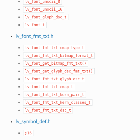
lv_font_unscii_8
lv_font_unscii_16
lv_font_glyph_dsc_t
lv_font_t
lv_font_fmt_txt.h
lv_font_fmt_txt_cmap_type_t
lv_font_fmt_txt_bitmap_format_t
lv_font_get_bitmap_fmt_txt()
lv_font_get_glyph_dsc_fmt_txt()
lv_font_fmt_txt_glyph_dsc_t
lv_font_fmt_txt_cmap_t
lv_font_fmt_txt_kern_pair_t
lv_font_fmt_txt_kern_classes_t
lv_font_fmt_txt_dsc_t
lv_symbol_def.h
@16