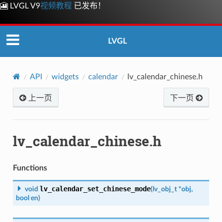
🎦 LVGL V9
视频教程
已发布！
LVGL
API
widgets
calendar
lv_calendar_chinese.h
上一页
下一页
lv_calendar_chinese.h
Functions
lv_calendar_set_chinese_mode
void
(
lv_obj_t
*
obj
,
bool
en
)