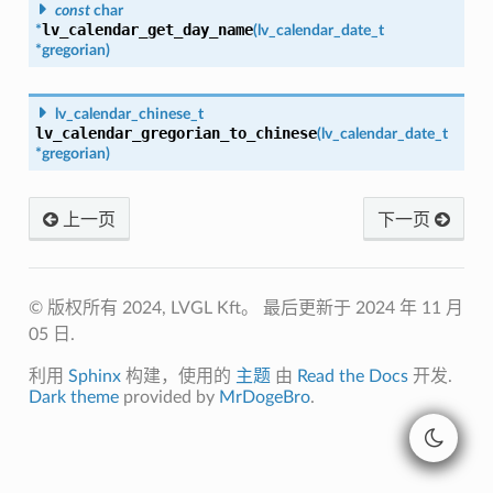
const
char
lv_calendar_get_day_name
*
(
lv_calendar_date_t
*
gregorian
)
lv_calendar_chinese_t
lv_calendar_gregorian_to_chinese
(
lv_calendar_date_t
*
gregorian
)
上一页
下一页
© 版权所有 2024, LVGL Kft。
最后更新于 2024 年 11 月
05 日.
利用
Sphinx
构建，使用的
主题
由
Read the Docs
开发.
Dark theme
provided by
MrDogeBro
.