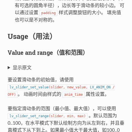
有可选的圆角半径），边长等于滑动条的较小边。 可
以通过设置
样式调整旋钮的大小。 填充值
padding
也可以是不对称的。
Usage（用法）
Value and range（值和范围）
显示原文
要设置滑动条的初始值，请使用
lv_slider_set_value
(
slider
,
new_value
,
LV_ANIM_ON
/
。 动画时间由样式的
属性设置。
OFF
)
anim_time
要指定滑动条的范围（最小值、最大值），可以使用
。默认范围为
lv_slider_set_range
(
slider
,
min
,
max
)
0..100，在水平模式下默认绘制方向为从左到右，并且垂
直模式下从下到上。如果最小值大于最大值，如100..0