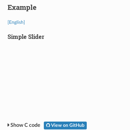
Example
[English]
Simple Slider
C code
View on GitHub