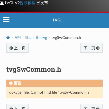
🎦 LVGL V9
视频教程
已发布！
LVGL
API
libs
thorvg
tvgSwCommon.h
上一页
下一页
tvgSwCommon.h
警告
doxygenfile: Cannot find file "tvgSwCommon.h