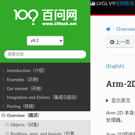
🎦 LVGL V9
视频教程
Overv
上一页
[English]
Introduction（介绍）
Examples（示例）
Arm-2
Get started（开始）
Integration and Drivers（集成与驱动）
显示原文
Porting（移植）
Arm-2D 
Overview（概述）
处理器。
Objects（对象）
Positions, sizes, and layouts（位置、
Arm-2D提