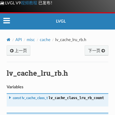
🎦 LVGL V9
视频教程
已发布！
LVGL
API
misc
cache
lv_cache_lru_rb.h
上一页
下一页
lv_cache_lru_rb.h
Variables
lv_cache_class_lru_rb_count
const
lv_cache_class_t